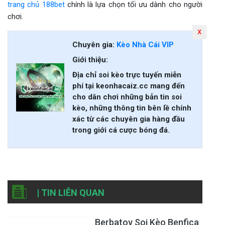
trang chủ 188bet
chính là lựa chọn tối ưu dành cho người
chơi.
x
Chuyên gia:
Kèo Nhà Cái VIP
Giới thiệu:
Địa chỉ soi kèo trực tuyến miễn
phí tại keonhacaiz.cc mang đến
cho dân chơi những bản tin soi
kèo, những thông tin bên lề chính
xác từ các chuyên gia hàng đầu
trong giới cá cược bóng đá.
| TIN LIÊN QUAN
Berbatov Soi Kèo Benfica