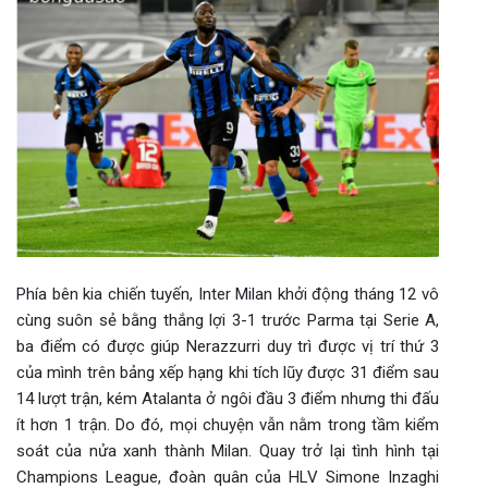
Phía bên kia chiến tuyến, Inter Milan khởi động tháng 12 vô
cùng suôn sẻ bằng thắng lợi 3-1 trước Parma tại Serie A,
ba điểm có được giúp Nerazzurri duy trì được vị trí thứ 3
của mình trên bảng xếp hạng khi tích lũy được 31 điểm sau
14 lượt trận, kém Atalanta ở ngôi đầu 3 điểm nhưng thi đấu
ít hơn 1 trận. Do đó, mọi chuyện vẫn nằm trong tầm kiểm
soát của nửa xanh thành Milan. Quay trở lại tình hình tại
Champions League, đoàn quân của HLV Simone Inzaghi