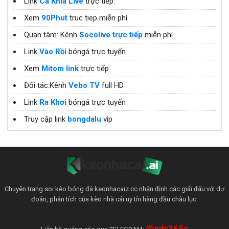
Link
Ca Khia Live
trực tiếp.
Xem
90Phut
truc tiep miễn phí
Quan tâm: Kênh
Socolive trực tiếp
miễn phí
Link
Vào Rồi
bóngá trực tuyến
Xem
Mitom link
trực tiếp
Đối tác:Kênh
Vebo TV
full HD
Link
Ra Khơi
bóngá trực tuyến
Truy cập link
bongdalu
vip
Chuyên trang soi kèo bóng đá keonhacaiz.cc nhận định các giải đấu với dự
đoán, phân tích của kèo nhà cái uy tín hàng đầu châu lục.
@ads365s