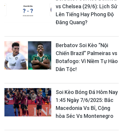
vs Chelsea (29/6): Lịch Sử
Lên Tiếng Hay Phong Độ
Đăng Quang?
Berbatov Soi Kèo “Nội
Chiến Brazil” Palmeiras vs
Botafogo: Vì Niềm Tự Hào
Dân Tộc!
Soi Kèo Bóng Đá Hôm Nay
1:45 Ngày 7/6/2025: Bắc
Macedonia Vs Bỉ, Cộng
hòa Séc Vs Montenegro