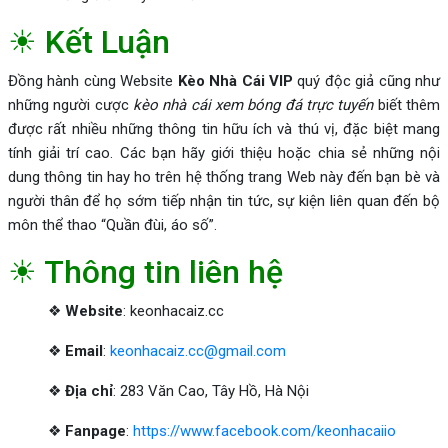
☀ Kết Luận
Đồng hành cùng Website
Kèo Nhà Cái VIP
quý độc giả cũng như
những người cược
kèo nhà cái xem bóng đá trực tuyến
biết thêm
được rất nhiều những thông tin hữu ích và thú vị, đặc biệt mang
tính giải trí cao. Các bạn hãy giới thiệu hoặc chia sẻ những nội
dung thông tin hay ho trên hệ thống trang Web này đến bạn bè và
người thân để họ sớm tiếp nhận tin tức, sự kiện liên quan đến bộ
môn thể thao “Quần đùi, áo số”.
☀ Thông tin liên hệ
❖
Website
: keonhacaiz.cc
❖
Email
:
keonhacaiz.cc@gmail.com
❖
Địa chỉ
: 283 Văn Cao, Tây Hồ, Hà Nội
❖
Fanpage
:
https://www.facebook.com/keonhacaiio