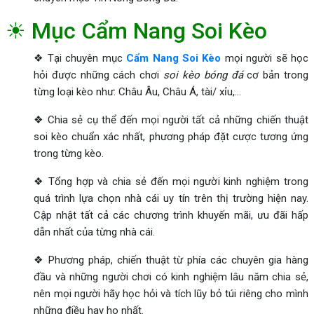
☀ Mục Cẩm Nang Soi Kèo
❖ Tại chuyên mục
Cẩm Nang Soi Kèo
mọi người sẽ học
hỏi được những cách chơi
soi kèo bóng đá
cơ bản trong
từng loại kèo như: Châu Âu, Châu Á, tài/ xỉu,…
❖ Chia sẻ cụ thể đến mọi người tất cả những chiến thuật
soi kèo chuẩn xác nhất, phương pháp đặt cược tương ứng
trong từng kèo.
❖ Tổng hợp và chia sẻ đến mọi người kinh nghiệm trong
quá trình lựa chọn nhà cái uy tín trên thị trường hiện nay.
Cập nhật tất cả các chương trình khuyến mãi, ưu đãi hấp
dẫn nhất của từng nhà cái.
❖ Phương pháp, chiến thuật từ phía các chuyên gia hàng
đầu và những người chơi có kinh nghiệm lâu năm chia sẻ,
nên mọi người hãy học hỏi và tích lũy bỏ túi riêng cho mình
những điều hay ho nhất.