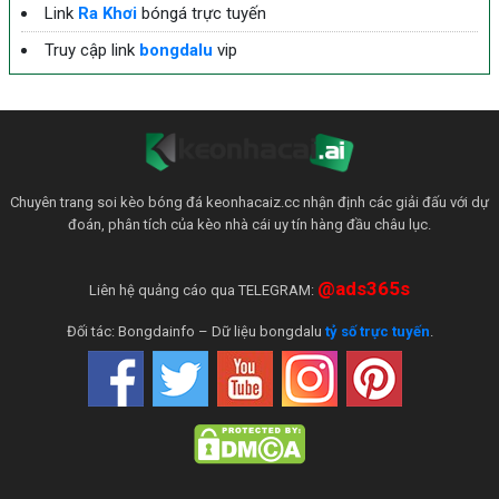
Link
Ra Khơi
bóngá trực tuyến
Truy cập link
bongdalu
vip
Chuyên trang soi kèo bóng đá keonhacaiz.cc nhận định các giải đấu với dự
đoán, phân tích của kèo nhà cái uy tín hàng đầu châu lục.
@ads365s
Liên hệ quảng cáo qua TELEGRAM:
Đối tác: Bongdainfo – Dữ liệu bongdalu
tỷ số trực tuyến
.