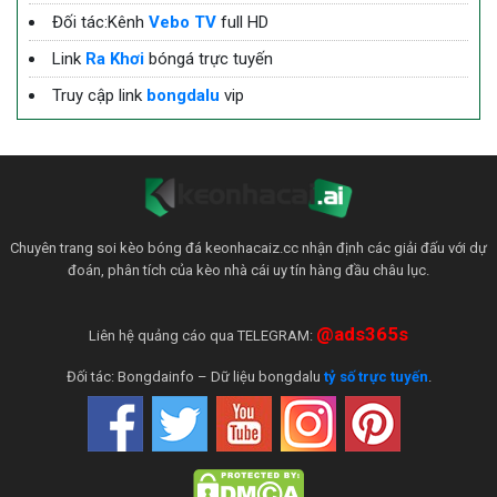
Đối tác:Kênh
Vebo TV
full HD
Link
Ra Khơi
bóngá trực tuyến
Truy cập link
bongdalu
vip
Chuyên trang soi kèo bóng đá keonhacaiz.cc nhận định các giải đấu với dự
đoán, phân tích của kèo nhà cái uy tín hàng đầu châu lục.
@ads365s
Liên hệ quảng cáo qua TELEGRAM:
Đối tác: Bongdainfo – Dữ liệu bongdalu
tỷ số trực tuyến
.