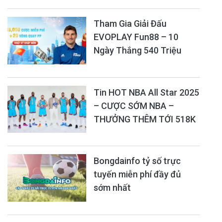
Tham Gia Giải Đấu
EVOPLAY Fun88 – 10
Ngày Thắng 540 Triệu
Tin HOT NBA All Star 2025
– CƯỢC SỚM NBA –
THƯỞNG THÊM TỚI 518K
Bongdainfo tỷ số trực
tuyến miễn phí đầy đủ
sớm nhất