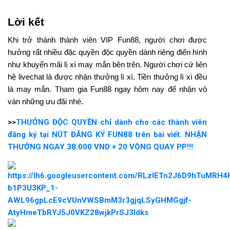
Lời kết
Khi trở thành thành viên VIP Fun88, người chơi được
hưởng rất nhiều đặc quyền độc quyền dành riêng điển hình
như khuyến mãi lì xì may mắn bên trên. Người chơi cứ liên
hệ livechat là được nhận thưởng lì xì. Tiền thưởng lì xì đều
là may mắn. Tham gia Fun88 ngay hôm nay để nhận vô
vàn những ưu đãi nhé.
>>
THƯỞNG ĐỘC QUYỀN chỉ dành cho các thành viên
đăng ký tại NÚT ĐĂNG KÝ FUN88 trên bài viết. NHẬN
THƯỞNG NGAY 38.000 VND + 20 VÒNG QUAY PP!!!