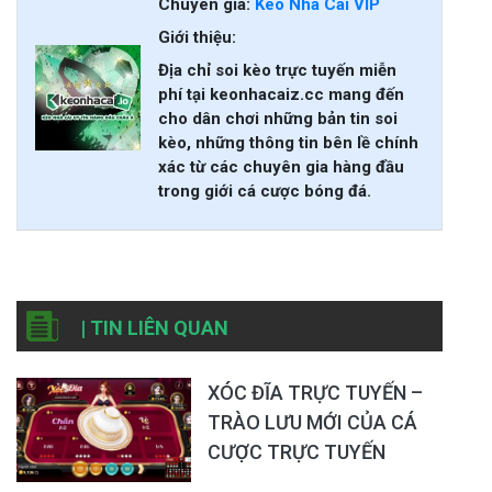
Chuyên gia:
Kèo Nhà Cái VIP
Giới thiệu:
Địa chỉ soi kèo trực tuyến miễn
phí tại keonhacaiz.cc mang đến
cho dân chơi những bản tin soi
kèo, những thông tin bên lề chính
xác từ các chuyên gia hàng đầu
trong giới cá cược bóng đá.
| TIN LIÊN QUAN
XÓC ĐĨA TRỰC TUYẾN –
TRÀO LƯU MỚI CỦA CÁ
CƯỢC TRỰC TUYẾN