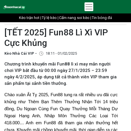
Kèo trận hot |
Tỷ lệ kèo |
Cẩm nang soi kèo |
Tin bóng đá
[TẾT 2025] Fun88 Lì Xì VIP
Cực Khủng
Kèo Nhà Cái VIP -
18:11 - 01/02/2025
Chương trình khuyến mãi Fun88 lì xì may mắn người
chơi VIP bắt đầu từ 00:00 ngày 27/1/2025 – 23:59
ngày 4/2/2025, áp dụng tất cả thành viên VIP tham gia
sản phẩm tại sảnh tiền thưởng.
Chào xuân Ất Tỵ 2025, Fun88 tung ra rất nhiều ưu đãi cực
khủng như Thêm Bạn Thêm Thưởng Nhận Tới 14 triệu
đồng, Du Ngoạn Cùng Fun Quay Thưởng Mỗi Tháng Dự
Ngoại Hạng Anh, Nhập Môn Thưởng Các Loại Tới
418.000… Anh em Fun88 đã tham gia nhận thưởng hết
chưa. Khuyến mãi chồng khuyến mãi, thời gian diễn ra các