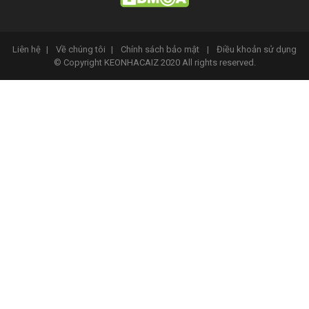
Liên hệ
|
Về chúng tôi
|
Chính sách bảo mật
|
Điều khoản sử dụng
© Copyright KEONHACAIZ 2020 All rights reserved.