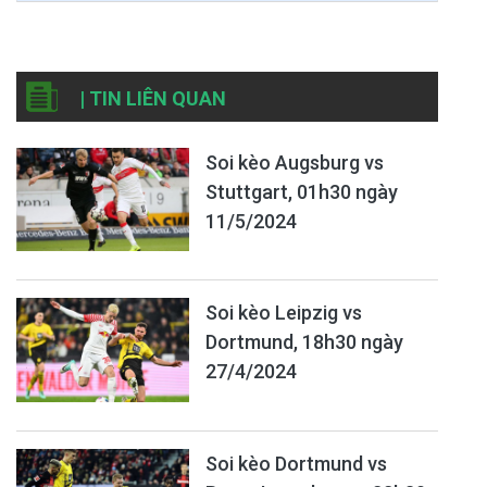
| TIN LIÊN QUAN
Soi kèo Augsburg vs
Stuttgart, 01h30 ngày
11/5/2024
Soi kèo Leipzig vs
Dortmund, 18h30 ngày
27/4/2024
Soi kèo Dortmund vs