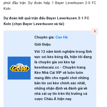
phút đầu trận. Dự đoán hiệp 1 Bayer Leverkusen 2-0 FC
Koln.
Dự đoán kết quả trận đấu Bayer Leverkusen 3-1 FC
Koln (chọn Bayer Leverkusen và tài)
x
Chuyên gia:
Cao Hà
Giới thiệu:
Với 12 năm kinh nghiệm trong lĩnh
vực soi kèo bóng đá, hiện tôi đang
là chuyên gia soi kèo tại
keonhacaiz.cc - Chuyên trang
Kèo Nhà Cái VIP sẽ luôn luôn
mang đến cho người chơi những
bản tin soi kèo chính xác nhất,
những nhận định và đánh giá về
nhà cái uy tín trên thị trường cá
cược Châu Á hiện nay.