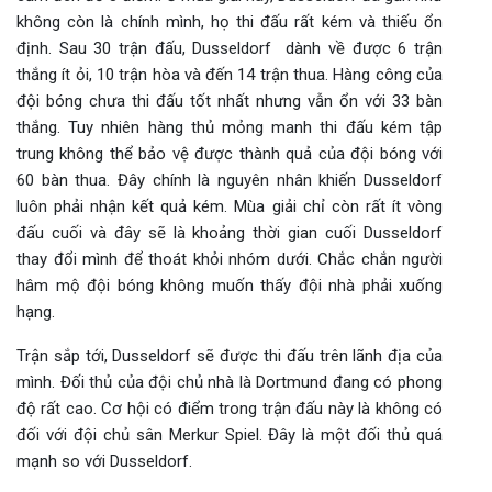
không còn là chính mình, họ thi đấu rất kém và thiếu ổn
định. Sau 30 trận đấu, Dusseldorf dành về được 6 trận
thắng ít ỏi, 10 trận hòa và đến 14 trận thua. Hàng công của
đội bóng chưa thi đấu tốt nhất nhưng vẫn ổn với 33 bàn
thắng. Tuy nhiên hàng thủ mỏng manh thi đấu kém tập
trung không thể bảo vệ được thành quả của đội bóng với
60 bàn thua. Đây chính là nguyên nhân khiến Dusseldorf
luôn phải nhận kết quả kém. Mùa giải chỉ còn rất ít vòng
đấu cuối và đây sẽ là khoảng thời gian cuối Dusseldorf
thay đổi mình để thoát khỏi nhóm dưới. Chắc chắn người
hâm mộ đội bóng không muốn thấy đội nhà phải xuống
hạng.
Trận sắp tới, Dusseldorf sẽ được thi đấu trên lãnh địa của
mình. Đối thủ của đội chủ nhà là Dortmund đang có phong
độ rất cao. Cơ hội có điểm trong trận đấu này là không có
đối với đội chủ sân Merkur Spiel. Đây là một đối thủ quá
mạnh so với Dusseldorf.