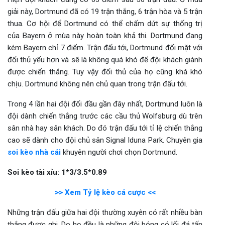
giải này, Dortmund đã có 19 trận thắng, 6 trận hòa và 5 trận
thua. Cơ hội để Dortmund có thể chấm dứt sự thống trị
của Bayern ở mùa này hoàn toàn khả thi. Dortmund đang
kém Bayern chỉ 7 điểm. Trận đấu tới, Dortmund đối mặt với
đối thủ yếu hơn và sẽ là không quá khó để đội khách giành
được chiến thắng. Tuy vậy đối thủ của họ cũng khá khó
chịu. Dortmund không nên chủ quan trong trận đấu tới.
Trong 4 lần hai đội đối đầu gần đây nhất, Dortmund luôn là
đội dành chiến thắng trước các cầu thủ Wolfsburg dù trên
sân nhà hay sân khách. Do đó trận đấu tới tỉ lệ chiến thắng
cao sẽ dành cho đội chủ sân Signal Iduna Park. Chuyên gia
soi kèo nhà cái
khuyên người chơi chọn Dortmund.
Soi kèo tài xỉu: 1*3/3.5*0.89
>> Xem Tỷ lệ kèo cá cược <<
Những trận đấu giữa hai đội thường xuyên có rất nhiều bàn
thắng được ghi. Do họ đều là những đội bóng có lối đá tấn