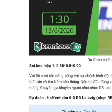
Dự đoán chiến
Soi kèo hiệp 1: 0.88*0.5*0.90
Với lối chơi tấn công cùng với sự chệch lệch đội
thế trận và tìm kiếm bàn thắng. Nếu thi đấu đúng
thắng. Chuyên gia khuyên người chơi chọn RB Leipz
Dự đoán : Hoffenheim 0-3 RB Leipzig (chọn RB L
Chuyên gia:
Cao Hà