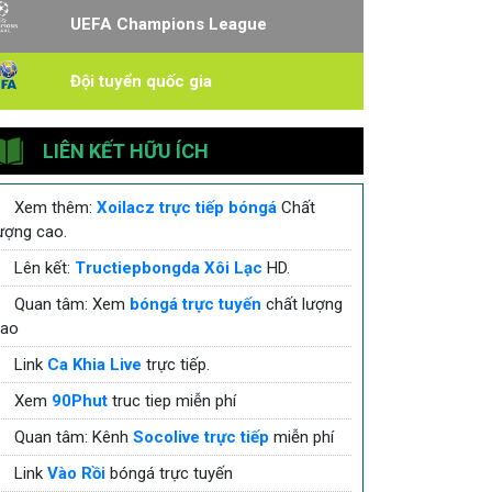
UEFA Champions League
Đội tuyển quốc gia
LIÊN KẾT HỮU ÍCH
Xem thêm:
Xoilacz trực tiếp bóngá
Chất
ượng cao.
Lên kết:
Tructiepbongda Xôi Lạc
HD.
Quan tâm: Xem
bóngá trực tuyến
chất lượng
cao
Link
Ca Khia Live
trực tiếp.
Xem
90Phut
truc tiep miễn phí
Quan tâm: Kênh
Socolive trực tiếp
miễn phí
Link
Vào Rồi
bóngá trực tuyến