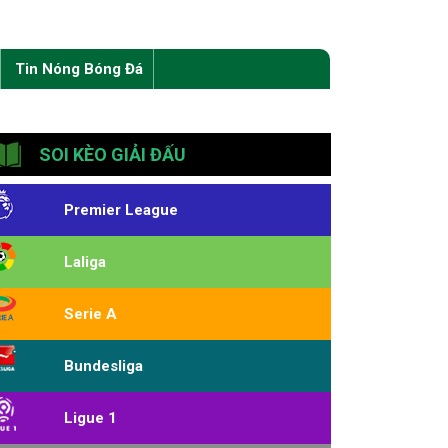
Tin Nóng Bóng Đá
SOI KÈO GIẢI ĐẤU
Premier League
Laliga
Serie A
Bundesliga
Ligue 1