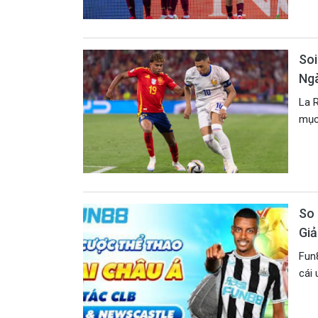
Soi
Ng
La 
mục 
So 
Giả
Fun
cái 