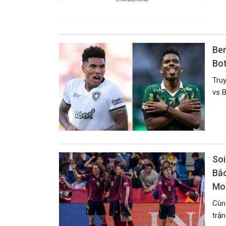
Ber
Bot
Tru
vs 
Soi
Bắc
Mo
Cùn
trận