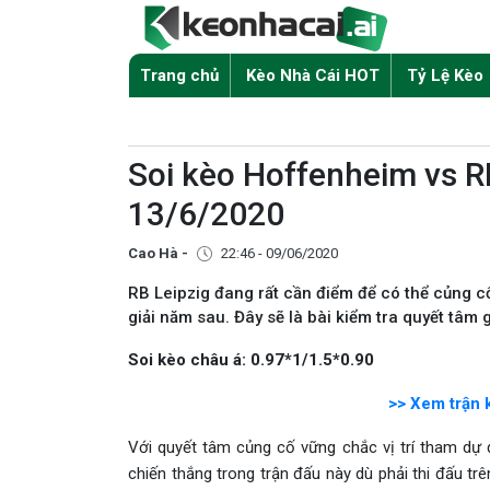
Trang chủ
Kèo Nhà Cái HOT
Tỷ Lệ Kèo
Soi kèo Hoffenheim vs R
13/6/2020
Cao Hà -
22:46 - 09/06/2020
RB Leipzig đang rất cần điểm để có thể củng 
giải năm sau. Đây sẽ là bài kiểm tra quyết tâm
Soi kèo châu á: 0.97*1/1.5*0.90
>> Xem trận 
Với quyết tâm củng cố vững chắc vị trí tham dự
chiến thắng trong trận đấu này dù phải thi đấu tr