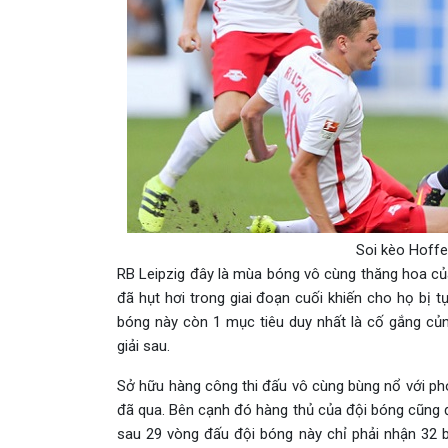
Soi kèo Hoffe
RB Leipzig đây là mùa bóng vô cùng thăng hoa của
đã hụt hơi trong giai đoạn cuối khiến cho họ bị tụ
bóng này còn 1 mục tiêu duy nhất là cố gắng củ
giải sau.
Sở hữu hàng công thi đấu vô cùng bùng nổ với ph
đã qua. Bên cạnh đó hàng thủ của đội bóng cũng 
sau 29 vòng đấu đội bóng này chỉ phải nhận 32 b