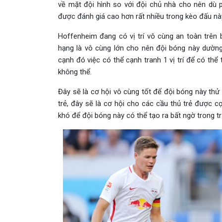
về mặt đội hình so với đội chủ nhà cho nên dù p
được đánh giá cao hơn rất nhiều trong kèo đấu nà
Hoffenheim đang có vị trí vô cùng an toàn trê
hạng là vô cùng lớn cho nên đội bóng này dường
cạnh đó việc có thể cạnh tranh 1 vị trí để có th
không thể.
Đây sẽ là cơ hội vô cùng tốt để đội bóng này th
trẻ, đây sẽ là cơ hội cho các cầu thủ trẻ được cọ
khó để đội bóng này có thể tạo ra bất ngờ trong 