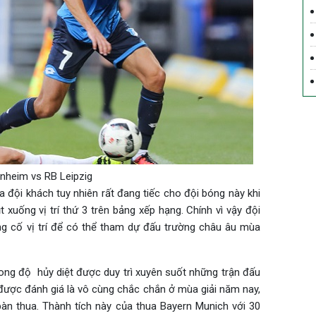
nheim vs RB Leipzig
 đội khách tuy nhiên rất đang tiếc cho đội bóng này khi
t xuống vị trí thứ 3 trên bảng xếp hạng. Chính vì vậy đội
ng cố vị trí để có thể tham dự đấu trường châu âu mùa
ong độ hủy diệt được duy trì xuyên suốt những trận đấu
được đánh giá là vô cùng chắc chắn ở mùa giải năm nay,
àn thua. Thành tích này của thua Bayern Munich với 30