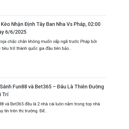
 Kèo Nhận Định Tây Ban Nha Vs Pháp, 02:00
ày 6/6/2025
Roja chắc chắn không muốn vấp ngã trước Pháp bởi
tiêu trở thành quốc gia đầu tiên bảo...
Sánh Fun88 và Bet365 – Đâu Là Thiên Đường
i Trí
88 và Bet365 đều là 2 nhà cái luôn nằm trong top nhà
uy tín trên thị trường. Để...