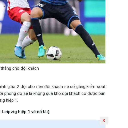
 thắng cho đội khách
 hình giữa 2 đội cho nên đội khách sẽ cố gắng kiểm soát
 với phong độ sẽ là không quá khó đội khách có được bàn
ig hiệp 1.
eipzig hiệp 1 và nổ tài).
x