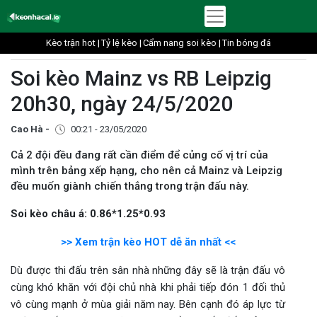
Kèo trận hot |
Tỷ lệ kèo |
Cẩm nang soi kèo |
Tin bóng đá
Soi kèo Mainz vs RB Leipzig
20h30, ngày 24/5/2020
Cao Hà -
00:21 - 23/05/2020
Cả 2 đội đều đang rất cần điểm để củng cố vị trí của
mình trên bảng xếp hạng, cho nên cả Mainz và Leipzig
đều muốn giành chiến thắng trong trận đấu này.
Soi kèo châu á: 0.86*1.25*0.93
>> Xem trận kèo HOT dễ ăn nhất <<
Dù được thi đấu trên sân nhà những đây sẽ là trận đấu vô
cùng khó khăn với đội chủ nhà khi phải tiếp đón 1 đối thủ
vô cùng mạnh ở mùa giải năm nay. Bên cạnh đó áp lực từ