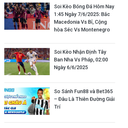
Soi Kèo Bóng Đá Hôm Nay
1:45 Ngày 7/6/2025: Bắc
Macedonia Vs Bỉ, Cộng
hòa Séc Vs Montenegro
Soi Kèo Nhận Định Tây
Ban Nha Vs Pháp, 02:00
Ngày 6/6/2025
So Sánh Fun88 và Bet365
– Đâu Là Thiên Đường Giải
Trí