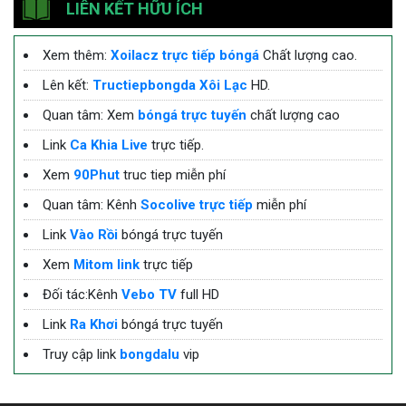
LIÊN KẾT HỮU ÍCH
Xem thêm:
Xoilacz trực tiếp bóngá
Chất lượng cao.
Lên kết:
Tructiepbongda Xôi Lạc
HD.
Quan tâm: Xem
bóngá trực tuyến
chất lượng cao
Link
Ca Khia Live
trực tiếp.
Xem
90Phut
truc tiep miễn phí
Quan tâm: Kênh
Socolive trực tiếp
miễn phí
Link
Vào Rồi
bóngá trực tuyến
Xem
Mitom link
trực tiếp
Đối tác:Kênh
Vebo TV
full HD
Link
Ra Khơi
bóngá trực tuyến
Truy cập link
bongdalu
vip