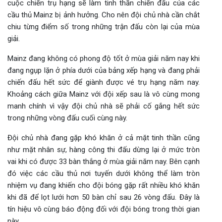
cuộc chiến trụ hạng sẽ làm tinh thần chiến đấu của các
cầu thủ Mainz bị ảnh hưởng. Cho nên đội chủ nhà cần chắt
chiu từng điểm số trong những trận đấu còn lại của mùa
giải.
Mainz đang không có phong độ tốt ở mùa giải năm nay khi
đang ngụp lặn ở phía dưới của bảng xếp hạng và đang phải
chiến đấu hết sức để giành được vé trụ hạng năm nay.
Khoảng cách giữa Mainz với đội xếp sau là vô cùng mong
manh chính vì vậy đội chủ nhà sẽ phải cố gắng hết sức
trong những vòng đấu cuối cùng này.
Đội chủ nhà đang gặp khó khăn ở cả mặt tinh thần cũng
như mặt nhân sự, hàng công thi đấu dừng lại ở mức tròn
vai khi có được 33 bàn thắng ở mùa giải năm nay. Bên cạnh
đó việc các cầu thủ nơi tuyến dưới không thể làm tròn
nhiệm vụ đang khiến cho đội bóng gặp rất nhiều khó khăn
khi đã để lọt lưới hơn 50 bàn chỉ sau 26 vòng đấu. Đây là
tín hiệu vô cùng báo động đối với đội bóng trong thời gian
này.