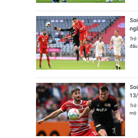
Soi
ng
Trở 
đấu 
Soi
13
Trở 
mộ 