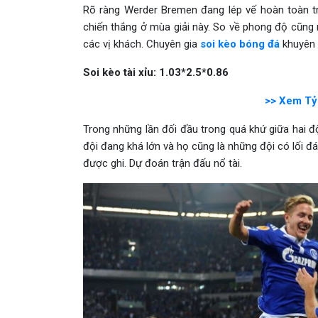
Rõ ràng Werder Bremen đang lép vế hoàn toàn t
chiến thắng ở mùa giải này. So về phong độ cũng 
các vị khách. Chuyên gia
soi kèo bóng đá
khuyên 
Soi kèo tài xỉu: 1.03*2.5*0.86
>> Xem Tỷ
Trong những lần đối đầu trong quá khứ giữa hai đ
đội đang khá lớn và họ cũng là những đội có lối đ
được ghi. Dự đoán trận đấu nổ tài.