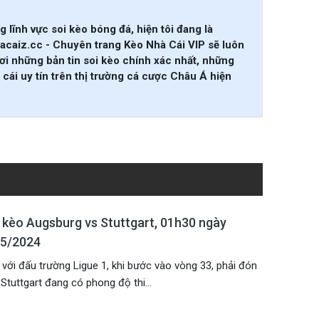
 lĩnh vực soi kèo bóng đá, hiện tôi đang là
hacaiz.cc - Chuyên trang Kèo Nhà Cái VIP sẽ luôn
i những bản tin soi kèo chính xác nhất, những
 cái uy tín trên thị trường cá cược Châu Á hiện
 kèo Augsburg vs Stuttgart, 01h30 ngày
/5/2024
với đấu trường Ligue 1, khi bước vào vòng 33, phải đón
 Stuttgart đang có phong độ thi...