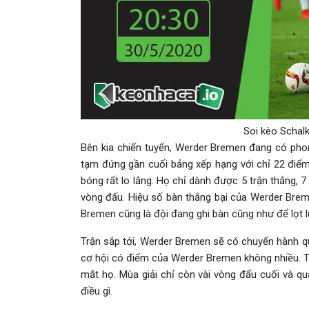
Soi kèo Schal
Bên kia chiến tuyến, Werder Bremen đang có phon
tạm đứng gần cuối bảng xếp hạng với chỉ 22 điể
bóng rất lo lắng. Họ chỉ dành được 5 trận thắng, 7 
vòng đấu. Hiệu số bàn thắng bại của Werder Brem
Bremen cũng là đội đang ghi bàn cũng như để lọt lư
Trận sắp tới, Werder Bremen sẽ có chuyến hành q
cơ hội có điểm của Werder Bremen không nhiều. 
mắt họ. Mùa giải chỉ còn vài vòng đấu cuối và 
điều gì.