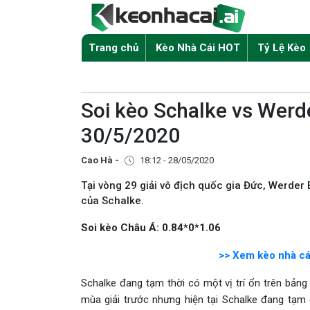
Trang chủ
Kèo Nhà Cái HOT
Tỷ Lệ Kèo
Soi kèo Schalke vs Wer
30/5/2020
Cao Hà -
18:12 - 28/05/2020
Tại vòng 29 giải vô địch quốc gia Đức, Werde
của Schalke.
Soi kèo Châu Á: 0.84*0*1.06
>> Xem kèo nhà cá
Schalke đang tạm thời có một vị trí ổn trên bản
mùa giải trước nhưng hiện tại Schalke đang tạm g