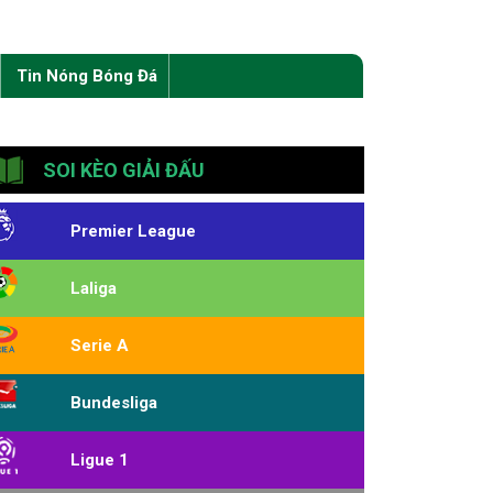
Tin Nóng Bóng Đá
SOI KÈO GIẢI ĐẤU
Premier League
Laliga
Serie A
Bundesliga
Ligue 1