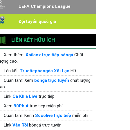
UEFA Champions League
Đội tuyển quốc gia
LIÊN KẾT HỮU ÍCH
Xem thêm:
Xoilacz trực tiếp bóngá
Chất
ượng cao.
Lên kết:
Tructiepbongda Xôi Lạc
HD.
Quan tâm: Xem
bóngá trực tuyến
chất lượng
cao
Link
Ca Khia Live
trực tiếp.
Xem
90Phut
truc tiep miễn phí
Quan tâm: Kênh
Socolive trực tiếp
miễn phí
Link
Vào Rồi
bóngá trực tuyến