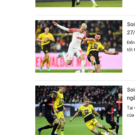
Soi
27
Đến 
tốt 
Soi
ng
Tại 
của