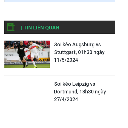
| TIN LIÊN QUAN
Soi kèo Augsburg vs
Stuttgart, 01h30 ngày
11/5/2024
Soi kèo Leipzig vs
Dortmund, 18h30 ngày
27/4/2024