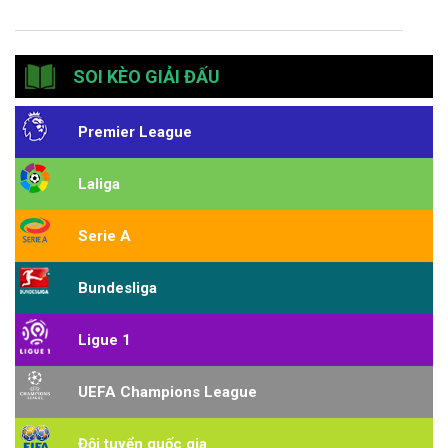
SOI KÈO GIẢI ĐẤU
Premier League
Laliga
Serie A
Bundesliga
Ligue 1
UEFA Champions League
Đội tuyển quốc gia