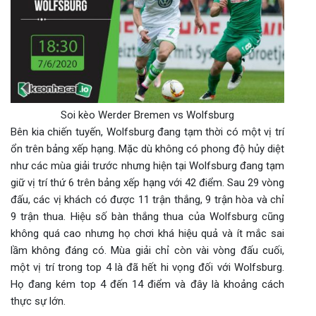
Soi kèo Werder Bremen vs Wolfsburg
Bên kia chiến tuyến, Wolfsburg đang tạm thời có một vị trí
ổn trên bảng xếp hạng. Mặc dù không có phong độ hủy diệt
như các mùa giải trước nhưng hiện tại Wolfsburg đang tạm
giữ vị trí thứ 6 trên bảng xếp hạng với 42 điểm. Sau 29 vòng
đấu, các vị khách có được 11 trận thắng, 9 trận hòa và chỉ
9 trận thua. Hiệu số bàn thắng thua của Wolfsburg cũng
không quá cao nhưng họ chơi khá hiệu quả và ít mắc sai
lầm không đáng có. Mùa giải chỉ còn vài vòng đấu cuối,
một vị trí trong top 4 là đã hết hi vọng đối với Wolfsburg.
Họ đang kém top 4 đến 14 điểm và đây là khoảng cách
thực sự lớn.