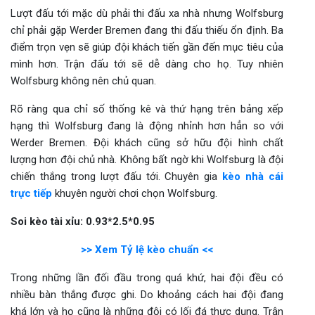
Lượt đấu tới mặc dù phải thi đấu xa nhà nhưng Wolfsburg
chỉ phải gặp Werder Bremen đang thi đấu thiếu ổn định. Ba
điểm trọn vẹn sẽ giúp đội khách tiến gần đến mục tiêu của
mình hơn. Trận đấu tới sẽ dễ dàng cho họ. Tuy nhiên
Wolfsburg không nên chủ quan.
Rõ ràng qua chỉ số thống kê và thứ hạng trên bảng xếp
hạng thì Wolfsburg đang là động nhỉnh hơn hẳn so với
Werder Bremen. Đội khách cũng sở hữu đội hình chất
lượng hơn đội chủ nhà. Không bất ngờ khi Wolfsburg là đội
chiến thắng trong lượt đấu tới. Chuyên gia
kèo nhà cái
trực tiếp
khuyên người chơi chọn Wolfsburg.
Soi kèo tài xỉu: 0.93*2.5*0.95
>> Xem Tỷ lệ kèo chuẩn <<
Trong những lần đối đầu trong quá khứ, hai đội đều có
nhiều bàn thắng được ghi. Do khoảng cách hai đội đang
khá lớn và họ cũng là những đội có lối đá thực dụng. Trận