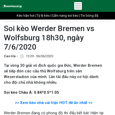
Kèo trận hot |
Tỷ lệ kèo |
Cẩm nang soi kèo |
Tin bóng đá
Soi kèo Werder Bremen vs
Wolfsburg 18h30, ngày
7/6/2020
Cao Hà -
15:39 - 06/06/2020
Tại vòng 30 giải vô địch quốc gia Đức, Werder Bremen
sẽ tiếp đón các cầu thủ Wolfsburg trên sân
Weserstadion của mình. Lần tái đấu này cơ hội dành
cho đội chủ nhà không nhiều.
Soi kèo Châu Á: 0.84*0.5*1.05
>> Xem kèo nhà cái trận HOT dễ ăn nhất <<
Werder Bremen đang có phong độ thi đấu bết bát. Hiện tại