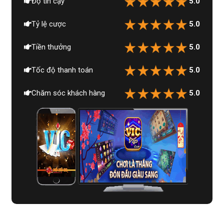
Độ tin cậy
5.0
Tỷ lệ cược
5.0
Tiền thưởng
5.0
Tốc độ thanh toán
5.0
Chăm sóc khách hàng
5.0