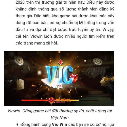
2020 trên thị trường giải trí hiện nay. Điều này được
khẳng định thông qua số lượng thành viên đăng ký
tham gia. Đặc biệt, kho game bài được khai thác xây
dựng rất bản bản, có sự chuẩn bị kỹ lưỡng trong vốn
đầu tư và địa chỉ đặt cược trực tuyến uy tín. Vì vậy,
cái tên Vicwin luôn được nhiều người tìm kiếm trên
các trang mạng xã hội.
Vicwin- Cổng game bài đổi thưởng uy tín, chất lượng tại
Việt Nam
➧ Đồng hành cùng
Vic Win
các bạn sẽ có cơ hội lựa