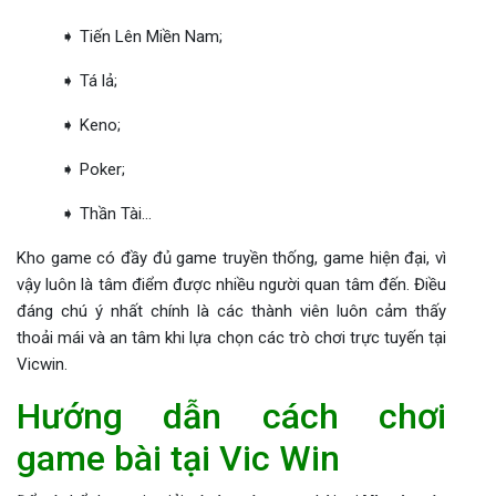
➧ Tiến Lên Miền Nam;
➧ Tá lả;
➧ Keno;
➧ Poker;
➧ Thần Tài…
Kho game có đầy đủ game truyền thống, game hiện đại, vì
vậy luôn là tâm điểm được nhiều người quan tâm đến. Điều
đáng chú ý nhất chính là các thành viên luôn cảm thấy
thoải mái và an tâm khi lựa chọn các trò chơi trực tuyến tại
Vicwin.
Hướng dẫn cách chơi
game bài tại Vic Win