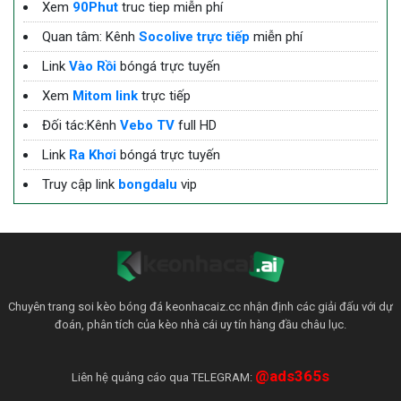
Xem
90Phut
truc tiep miễn phí
Quan tâm: Kênh
Socolive trực tiếp
miễn phí
Link
Vào Rồi
bóngá trực tuyến
Xem
Mitom link
trực tiếp
Đối tác:Kênh
Vebo TV
full HD
Link
Ra Khơi
bóngá trực tuyến
Truy cập link
bongdalu
vip
Chuyên trang soi kèo bóng đá keonhacaiz.cc nhận định các giải đấu với dự
đoán, phân tích của kèo nhà cái uy tín hàng đầu châu lục.
@ads365s
Liên hệ quảng cáo qua TELEGRAM: