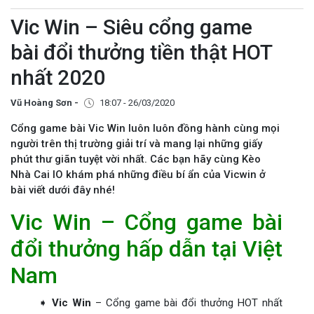
Vic Win – Siêu cổng game
bài đổi thưởng tiền thật HOT
nhất 2020
Vũ Hoàng Sơn -
18:07 - 26/03/2020
Cổng game bài Vic Win luôn luôn đồng hành cùng mọi
người trên thị trường giải trí và mang lại những giấy
phút thư giãn tuyệt vời nhất. Các bạn hãy cùng Kèo
Nhà Cai IO khám phá những điều bí ẩn của Vicwin ở
bài viết dưới đây nhé!
Vic Win – Cổng game bài
đổi thưởng hấp dẫn tại Việt
Nam
➧
Vic Win
– Cổng game bài đổi thưởng HOT nhất