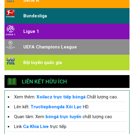
Serie A
Bundesliga
Ligue 1
UEFA Champions League
Đội tuyển quốc gia
LIÊN KẾT HỮU ÍCH
Xem thêm:
Xoilacz trực tiếp bóngá
Chất lượng cao.
Lên kết:
Tructiepbongda Xôi Lạc
HD.
Quan tâm: Xem
bóngá trực tuyến
chất lượng cao
Link
Ca Khia Live
trực tiếp.