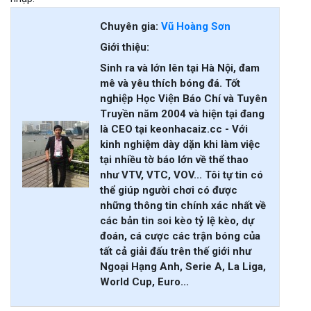
Chuyên gia:
Vũ Hoàng Sơn
Giới thiệu:
Sinh ra và lớn lên tại Hà Nội, đam
mê và yêu thích bóng đá. Tốt
nghiệp Học Viện Báo Chí và Tuyên
Truyền năm 2004 và hiện tại đang
là CEO tại keonhacaiz.cc - Với
kinh nghiệm dày dặn khi làm việc
tại nhiều tờ báo lớn về thể thao
như VTV, VTC, VOV... Tôi tự tin có
thể giúp người chơi có được
những thông tin chính xác nhất về
các bản tin soi kèo tỷ lệ kèo, dự
đoán, cá cược các trận bóng của
tất cả giải đấu trên thế giới như
Ngoại Hạng Anh, Serie A, La Liga,
World Cup, Euro...