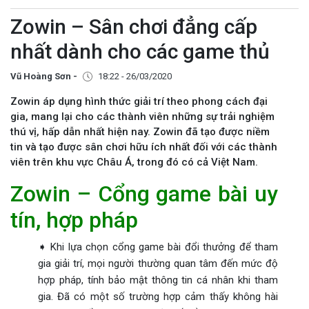
Zowin – Sân chơi đẳng cấp
nhất dành cho các game thủ
Vũ Hoàng Sơn -
18:22 - 26/03/2020
Zowin áp dụng hình thức giải trí theo phong cách đại
gia, mang lại cho các thành viên những sự trải nghiệm
thú vị, hấp dẫn nhất hiện nay. Zowin đã tạo được niềm
tin và tạo được sân chơi hữu ích nhất đối với các thành
viên trên khu vực Châu Á, trong đó có cả Việt Nam.
Zowin – Cổng game bài uy
tín, hợp pháp
➧ Khi lựa chọn cổng game bài đổi thưởng để tham
gia giải trí, mọi người thường quan tâm đến mức độ
hợp pháp, tính bảo mật thông tin cá nhân khi tham
gia. Đã có một số trường hợp cảm thấy không hài