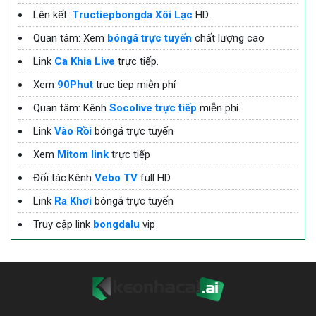
Lên kết:
Tructiepbongda Xôi Lạc
HD.
Quan tâm: Xem
bóngá trực tuyến
chất lượng cao
Link
Ca Khia Live
trực tiếp.
Xem
90Phut
truc tiep miễn phí
Quan tâm: Kênh
Socolive trực tiếp
miễn phí
Link
Vào Rồi
bóngá trực tuyến
Xem
Mitom link
trực tiếp
Đối tác:Kênh
Vebo TV
full HD
Link
Ra Khơi
bóngá trực tuyến
Truy cập link
bongdalu
vip