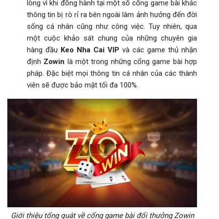
lòng vì khi đồng hành tại một số cổng game bài khác
thông tin bị rò rỉ ra bên ngoài làm ảnh hưởng đến đời
sống cá nhân cũng như công việc. Tuy nhiên, qua
một cuộc khảo sát chung của những chuyên gia
hàng đầu
Keo Nha Cai VIP
và các game thủ nhận
định
Zowin
là một trong những cổng game bài hợp
pháp. Đặc biệt mọi thông tin cá nhân của các thành
viên sẽ được bảo mật tối đa 100%.
Giới thiệu tổng quát về cổng game bài đổi thưởng Zowin