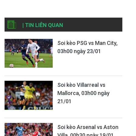
| TIN LIÊN QUAN
Soi kèo PSG vs Man City,
03h00 ngày 23/01
Soi kèo Villarreal vs
Mallorca, 03h00 ngày
21/01
Soi kèo Arsenal vs Aston
Villa, 00h30 ngày 19/01