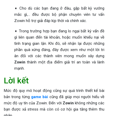
➧ Cho dù các bạn đang ở đâu, gặp bất kỳ vướng
mắc gì,… đều được bộ phận chuyên viên tư vấn
Zowin hỗ trợ giải đáp kịp thời và chính xác.
➧ Trong trường hợp bạn đang lo ngại bất kỳ vấn đề
gì liên quan đến tài khoản, hoặc muốn khiếu nại về
tình trạng gian lận. Khi đó, sẽ nhận lại được những
phần quà xứng đáng, đây được xem như một lời tri
ân đối với các thành viên mong muốn xây dựng
Zowin
thành một địa điểm giải trí an toàn và lành
mạnh.
Lời kết
Mức độ quy mô hoạt động cũng sự quá trình thiết kế bài
bản trong từng
game bài
cũng đã giúp mọi người hiểu về
mức độ uy tín của Zowin. Đến với
Zowin
không những các
bạn được xả stress mà còn có cơ hội gia tăng thêm thu
nhập.