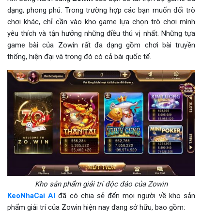
dạng, phong phú. Trong trường hợp các bạn muốn đổi trò
chơi khác, chỉ cần vào kho game lựa chọn trò chơi mình
yêu thích và tận hưởng những điều thú vị nhất. Những tựa
game bài của Zowin rất đa dạng gồm chơi bài truyền
thống, hiện đại và trong đó có cả bài quốc tế.
Kho sản phẩm giải trí độc đáo của Zowin
KeoNhaCai AI
đã có chia sẻ đến mọi người về kho sản
phẩm giải trí của Zowin hiện nay đang sở hữu, bao gồm: