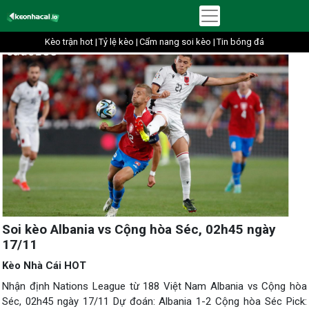
Kèo trận hot |
Tỷ lệ kèo |
Cẩm nang soi kèo |
Tin bóng đá
Soi kèo Albania vs Cộng hòa Séc, 02h45 ngày
17/11
Kèo Nhà Cái HOT
Nhận định Nations League từ 188 Việt Nam Albania vs Cộng hòa
Séc, 02h45 ngày 17/11 Dự đoán: Albania 1-2 Cộng hòa Séc Pick: