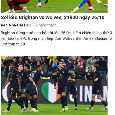
Soi kèo Brighton vs Wolves, 21h00 ngày 26/10
Kèo Nhà Cái HOT
- 2 năm trước
Brighton đứng trước cơ hội rất lớn để tìm kiếm chiến thắng thứ 3
liên tiếp tại EPL trong màn tiếp đón Wolves đến Amex Stadium ở
lượt trận thứ 9