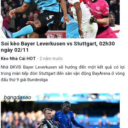
Soi kèo Bayer Leverkusen vs Stuttgart, 02h30
ngày 02/11
Kèo Nhà Cái HOT
- 2 năm trước
Nhà ĐKVĐ Bayer Leverkusen sẽ hướng đến một kết quả có lợi
trong màn tiếp đón Stuttgart đến sân vận động BayArena ở vòng
đấu thứ 9 giải Bundesliga