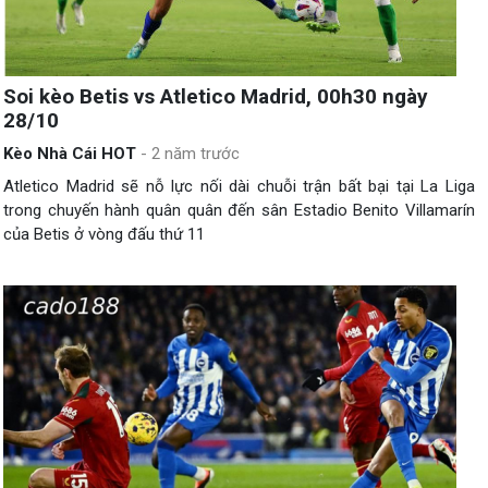
Soi kèo Betis vs Atletico Madrid, 00h30 ngày
28/10
Kèo Nhà Cái HOT
- 2 năm trước
Atletico Madrid sẽ nỗ lực nối dài chuỗi trận bất bại tại La Liga
trong chuyến hành quân quân đến sân Estadio Benito Villamarín
của Betis ở vòng đấu thứ 11