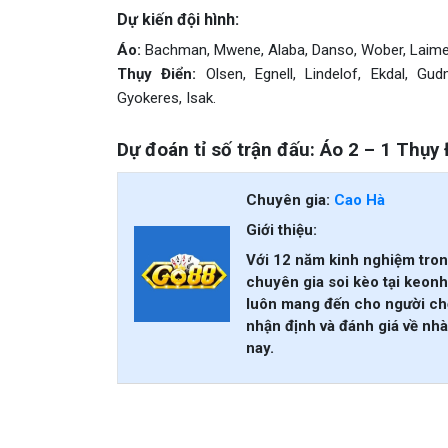
Dự kiến đội hình:
Áo:
Bachman, Mwene, Alaba, Danso, Wober, Laimer,
Thụy Điển:
Olsen, Egnell, Lindelof, Ekdal, Gu
Gyokeres, Isak.
Dự đoán tỉ số trận đấu: Áo 2 – 1 Thụy 
Chuyên gia:
Cao Hà
Giới thiệu:
Với 12 năm kinh nghiệm trong
chuyên gia soi kèo tại keon
luôn mang đến cho người chơ
nhận định và đánh giá về nhà
nay.