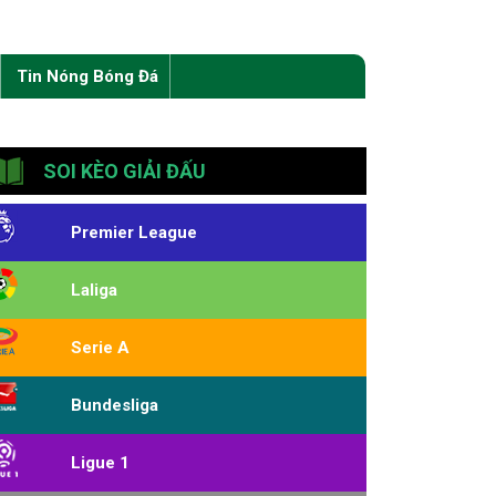
Tin Nóng Bóng Đá
SOI KÈO GIẢI ĐẤU
Premier League
Laliga
Serie A
Bundesliga
Ligue 1