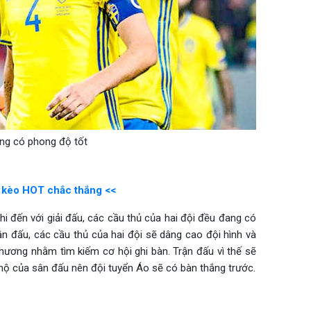
ng có phong độ tốt
n kèo HOT chắc thắng <<
hi đến với giải đấu, các cầu thủ của hai đội đều đang có
trận đấu, các cầu thủ của hai đội sẽ dâng cao đội hình và
ương nhằm tìm kiếm cơ hội ghi bàn. Trận đấu vì thế sẽ
g hộ của sân đấu nên đội tuyển Áo sẽ có bàn thắng trước.