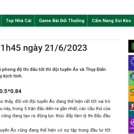
Top Nhà Cái
Game Bài Đổi Thưởng
Cẩm Nang Soi Kèo
, 1h45 ngày 21/6/2023
i phong độ thi đấu tốt thì đội tuyển Áo và Thụy Điển
 kịch tính.
*0.5*0.84
 thấy, đối với đội tuyển Áo đang thể hiện rất tốt vai trò
 này, trong 5 trận đấu diễn ra gần nhất, các cầu thủ của
 cũng đang tạo ra động lực thúc đẩy tâm lý thi đấu đầu
tuyển Áo cũng đang thể hiện có sự tập trung đầu tư tốt