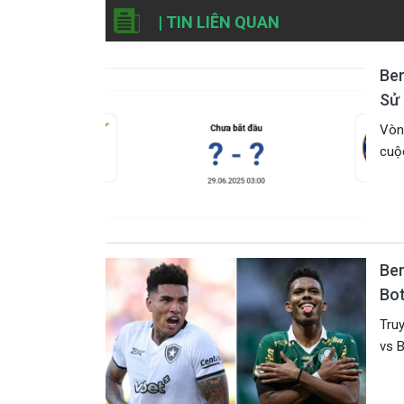
| TIN LIÊN QUAN
Ber
Sử
Vòn
cuộc
Ber
Bot
Tru
vs 