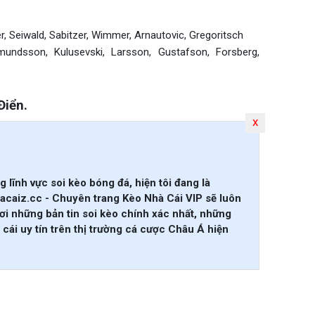
 Seiwald, Sabitzer, Wimmer, Arnautovic, Gregoritsch
dmundsson, Kulusevski, Larsson, Gustafson, Forsberg,
Điển.
x
 lĩnh vực soi kèo bóng đá, hiện tôi đang là
hacaiz.cc - Chuyên trang Kèo Nhà Cái VIP sẽ luôn
i những bản tin soi kèo chính xác nhất, những
 cái uy tín trên thị trường cá cược Châu Á hiện