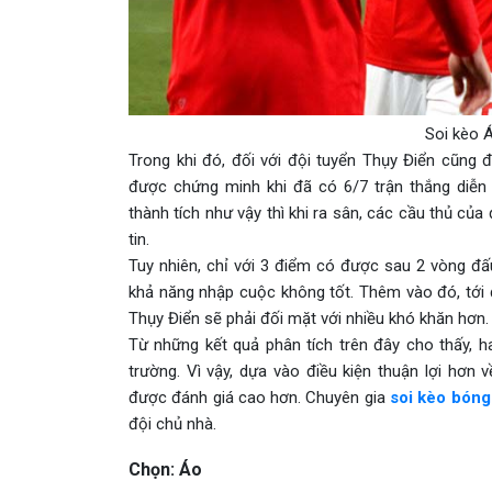
Soi kèo 
Trong khi đó, đối với đội tuyển Thụy Điển cũng
được chứng minh khi đã có 6/7 trận thắng diễn
thành tích như vậy thì khi ra sân, các cầu thủ của
tin.
Tuy nhiên, chỉ với 3 điểm có được sau 2 vòng đấu
khả năng nhập cuộc không tốt. Thêm vào đó, tới đâ
Thụy Điển sẽ phải đối mặt với nhiều khó khăn hơn.
Từ những kết quả phân tích trên đây cho thấy, h
trường. Vì vậy, dựa vào điều kiện thuận lợi hơn
được đánh giá cao hơn. Chuyên gia
soi kèo bóng 
đội chủ nhà.
Chọn: Áo