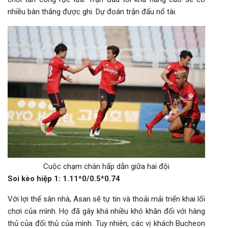
nhiều bàn thắng được ghi. Dự đoán trận đấu nổ tài.
Cuộc chạm chán hấp dẫn giữa hai đội
Soi kèo hiệp 1: 1.11*0/0.5*0.74
Với lợi thế sân nhà, Asan sẽ tự tin và thoải mải triển khai lối
chơi của mình. Họ đã gây khá nhiều khó khăn đối với hàng
thủ của đối thủ của mình. Tuy nhiên, các vị khách Bucheon