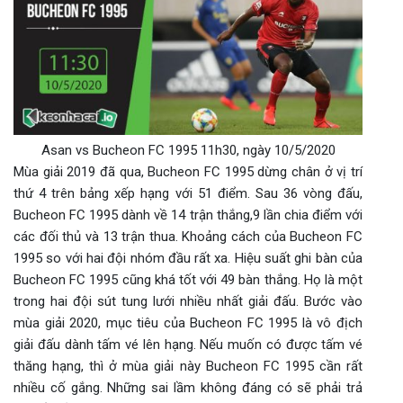
Asan vs Bucheon FC 1995 11h30, ngày 10/5/2020
Mùa giải 2019 đã qua, Bucheon FC 1995 dừng chân ở vị trí
thứ 4 trên bảng xếp hạng với 51 điểm. Sau 36 vòng đấu,
Bucheon FC 1995 dành về 14 trận thắng,9 lần chia điểm với
các đối thủ và 13 trận thua. Khoảng cách của Bucheon FC
1995 so với hai đội nhóm đầu rất xa. Hiệu suất ghi bàn của
Bucheon FC 1995 cũng khá tốt với 49 bàn thắng. Họ là một
trong hai đội sút tung lưới nhiều nhất giải đấu. Bước vào
mùa giải 2020, mục tiêu của Bucheon FC 1995 là vô địch
giải đấu dành tấm vé lên hạng. Nếu muốn có được tấm vé
thăng hạng, thì ở mùa giải này Bucheon FC 1995 cần rất
nhiều cố gắng. Những sai lầm không đáng có sẽ phải trả