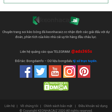
Chuyên trang soi kèo bóng đá keonhacaiz.cc nhận định các giải đấu với dự
đoán, phân tích của kèo nhà cái uy tín hàng đầu châu lục.
@ads365s
Liên hệ quảng cáo qua TELEGRAM:
Đối tác: Bongdainfo – Dữ liệu bongdalu
tỷ số trực tuyến
.
Liên hệ
|
Về chúng tôi
|
Chính sách bảo mật
|
Điều khoản sử dụng
© Copyright KEONHACAIZ 2020 All rights reserved.