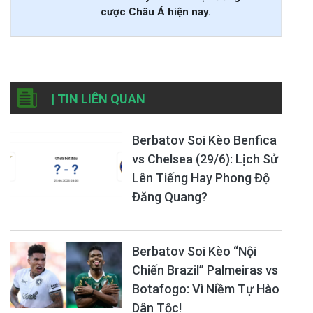
cược Châu Á hiện nay.
| TIN LIÊN QUAN
Berbatov Soi Kèo Benfica
vs Chelsea (29/6): Lịch Sử
Lên Tiếng Hay Phong Độ
Đăng Quang?
Berbatov Soi Kèo “Nội
Chiến Brazil” Palmeiras vs
Botafogo: Vì Niềm Tự Hào
Dân Tộc!