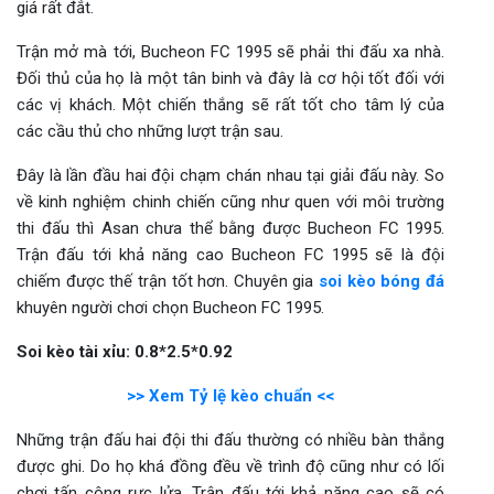
giá rất đắt.
Trận mở mà tới, Bucheon FC 1995 sẽ phải thi đấu xa nhà.
Đối thủ của họ là một tân binh và đây là cơ hội tốt đối với
các vị khách. Một chiến thắng sẽ rất tốt cho tâm lý của
các cầu thủ cho những lượt trận sau.
Đây là lần đầu hai đội chạm chán nhau tại giải đấu này. So
về kinh nghiệm chinh chiến cũng như quen với môi trường
thi đấu thì Asan chưa thể bằng được Bucheon FC 1995.
Trận đấu tới khả năng cao Bucheon FC 1995 sẽ là đội
chiếm được thế trận tốt hơn. Chuyên gia
soi kèo bóng đá
khuyên người chơi chọn Bucheon FC 1995.
Soi kèo tài xỉu: 0.8*2.5*0.92
>> Xem Tỷ lệ kèo chuẩn <<
Những trận đấu hai đội thi đấu thường có nhiều bàn thắng
được ghi. Do họ khá đồng đều về trình độ cũng như có lối
chơi tấn công rực lửa. Trận đấu tới khả năng cao sẽ có