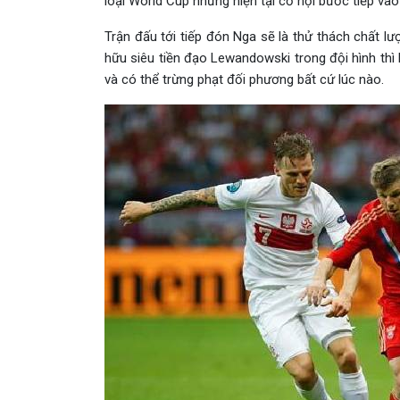
loại World Cup nhưng hiện tại cơ hội bước tiếp và
Trận đấu tới tiếp đón Nga sẽ là thử thách chất lượ
hữu siêu tiền đạo Lewandowski trong đội hình th
và có thể trừng phạt đối phương bất cứ lúc nào.