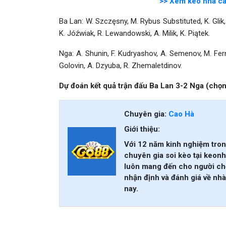
>> Xem kèo nhà cá
Ba Lan: W. Szczęsny, M. Rybus Substituted, K. Glik, 
K. Jóźwiak, R. Lewandowski, A. Milik, K. Piątek.
Nga: A. Shunin, F. Kudryashov, A. Semenov, M. Fern
Golovin, A. Dzyuba, R. Zhemaletdinov.
Dự đoán kết quả trận đấu Ba Lan 3-2 Nga (chọn 
Chuyên gia:
Cao Hà
Giới thiệu:
Với 12 năm kinh nghiệm trong
chuyên gia soi kèo tại keon
luôn mang đến cho người chơ
nhận định và đánh giá về nhà
nay.