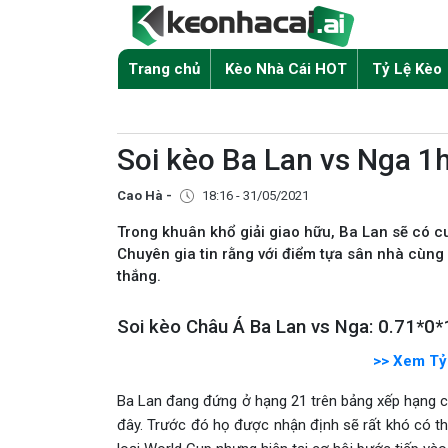
Trang chủ
Kèo Nhà Cái HOT
Tỷ Lệ Kèo
Soi kèo Ba Lan vs Nga 1
Cao Hà -
18:16 - 31/05/2021
Trong khuân khổ giải giao hữu, Ba Lan sẽ có c
Chuyên gia tin rằng với điểm tựa sân nhà cùng 
thắng.
Soi kèo Châu Á Ba Lan vs Nga: 0.71*0*
>> Xem Tỷ
Ba Lan đang đứng ở hạng 21 trên bảng xếp hạng củ
đây. Trước đó họ được nhận định sẽ rất khó có th