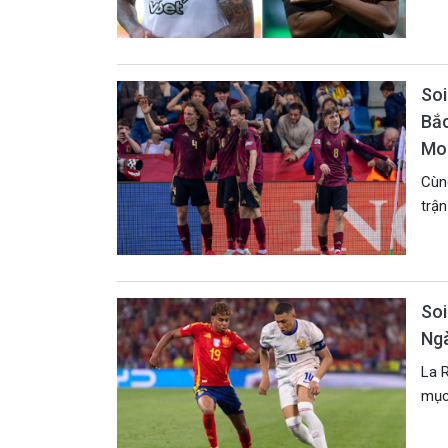
Soi
Bắc
Mo
Cùn
trận
Soi
Ng
La 
mục 