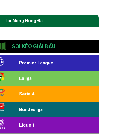
Tin Nóng Bóng Đá
SOI KÈO GIẢI ĐẤU
Premier League
Laliga
Serie A
Bundesliga
Ligue 1