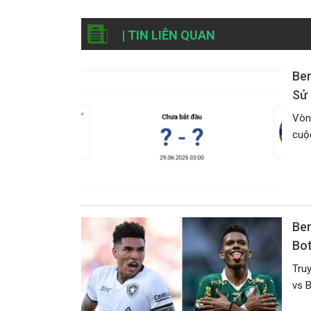
| TIN LIÊN QUAN
Ber
Sử
Vòn
cuộc
Ber
Bot
Tru
vs 