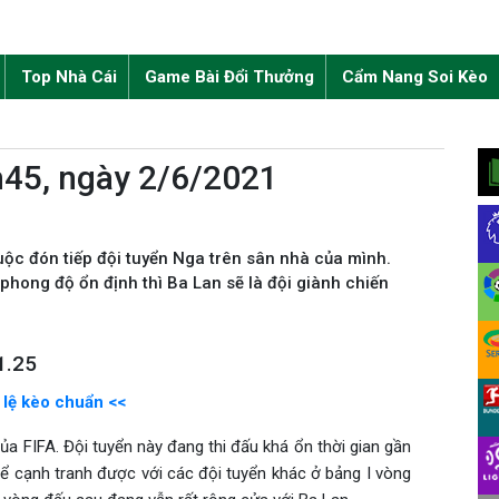
Top Nhà Cái
Game Bài Đổi Thưởng
Cẩm Nang Soi Kèo
h45, ngày 2/6/2021
uộc đón tiếp đội tuyển Nga trên sân nhà của mình.
phong độ ổn định thì Ba Lan sẽ là đội giành chiến
1.25
 lệ kèo chuẩn <<
a FIFA. Đội tuyển này đang thi đấu khá ổn thời gian gần
ể cạnh tranh được với các đội tuyển khác ở bảng I vòng