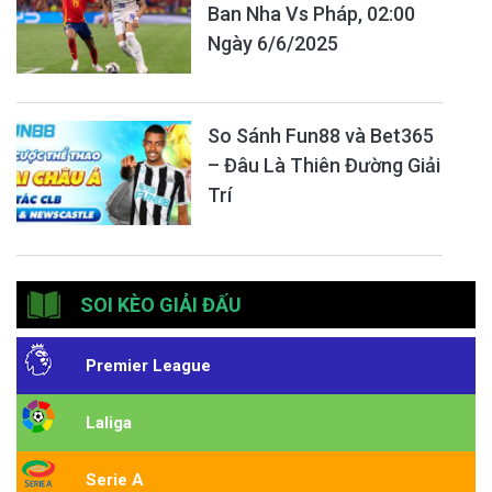
Ban Nha Vs Pháp, 02:00
Ngày 6/6/2025
So Sánh Fun88 và Bet365
– Đâu Là Thiên Đường Giải
Trí
SOI KÈO GIẢI ĐẤU
Premier League
Laliga
Serie A