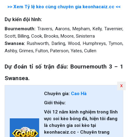
>> Xem Tỷ lệ kèo cùng chuyên gia keonhacaiz.cc <<
Dự kiến đội hình:
Bournemouth:
Travers, Aarons, Mepham, Kelly, Tavernier,
Scott, Billing, Cook, Brooks, Moore, Sinisterra
Swansea:
Rushworth, Darling, Wood, Humphreys, Tymon,
Ashby, Grimes, Fulton, Paterson, Yates, Cullen
Dự đoán tỉ số trận đấu: Bournemouth 3 – 1
Swansea.
x
Chuyên gia:
Cao Hà
Giới thiệu:
Với 12 năm kinh nghiệm trong lĩnh
vực soi kèo bóng đá, hiện tôi đang
là chuyên gia soi kèo tại
keonhacaiz.cc - Chuyên trang