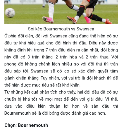
Soi kèo Bournemouth vs Swansea
Ở phía đối diện, đối với Swansea cũng đang thể hiện có sự
đầu tư khá hiệu quả cho đội hình thi đấu. Điều này được
khẳng định khi trong 7 trận đấu diễn ra gần nhất, đội bóng
này đã có 3 trận thắng, 2 trận hòa và 2 trận thua. Với
phong độ không chênh lệch nhiều so với đối thủ thì trận
đấu sắp tới, Swansea sẽ có cơ sở xác định quyết tâm
giành chiến thắng. Tuy nhiên, với vai trò là đội khách thì để
thể hiện được mục tiêu sẽ rất khó khăn.
Từ những kết quả phân tích cho thấy, hai đội đều đã có sự
chuẩn bị khá tốt về mọi mặt để đến với giải đấu. Vì thế,
dựa vào điều kiện thuận lợi hơn về sân đấu thì
Bournemouth sẽ là đội bóng được đánh giá cao hơn.
Chọn: Bournemouth