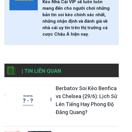
Kèo Nhà Cái VIP sẽ luôn luôn
mang đến cho người chơi những
bản tin soi kèo chính xác nhất,
những nhận định và đánh giá về
nhà cái uy tín trên thị trường cá
cược Châu Á hiện nay.
| TIN LIÊN QUAN
Berbatov Soi Kèo Benfica
vs Chelsea (29/6): Lịch Sử
Lên Tiếng Hay Phong Độ
Đăng Quang?