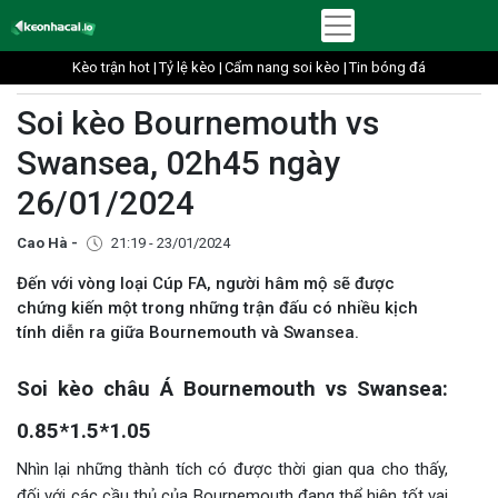
Kèo trận hot |
Tỷ lệ kèo |
Cẩm nang soi kèo |
Tin bóng đá
Soi kèo Bournemouth vs
Swansea, 02h45 ngày
26/01/2024
Cao Hà -
21:19 - 23/01/2024
Đến với vòng loại Cúp FA, người hâm mộ sẽ được
chứng kiến một trong những trận đấu có nhiều kịch
tính diễn ra giữa Bournemouth và Swansea.
Soi kèo châu Á Bournemouth vs Swansea:
0.85*1.5*1.05
Nhìn lại những thành tích có được thời gian qua cho thấy,
đối với các cầu thủ của Bournemouth đang thể hiện tốt vai