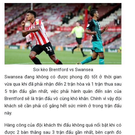
Soi kèo Brentford vs Swansea
Swansea đang không có được phong độ tốt ở thời gian
vừa qua khi đã phải nhận đến 2 trận hòa và 1 trận thua sau
5 trận đấu gần nhất, việc phải hành quân đến sân của
Brentford sẽ là trận đấu vô cùng khó khăn. Chính vì vậy đội
khách sẽ cần phải cố gắng hết sức mình ở trong trận đấu
này.
Hàng công của đội khách thi đấu không quá nổi bật khi có
được 2 bàn thắng sau 3 trận đấu gần nhất, bên cạnh đó