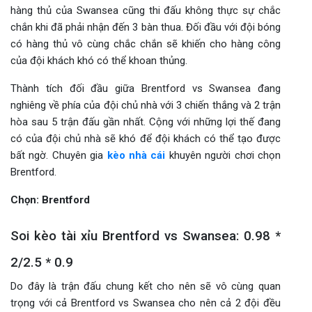
hàng thủ của Swansea cũng thi đấu không thực sự chắc
chắn khi đã phải nhận đến 3 bàn thua. Đối đầu với đội bóng
có hàng thủ vô cùng chắc chắn sẽ khiến cho hàng công
của đội khách khó có thể khoan thủng.
Thành tích đối đầu giữa Brentford vs Swansea đang
nghiêng về phía của đội chủ nhà với 3 chiến thắng và 2 trận
hòa sau 5 trận đấu gần nhất. Cộng với những lợi thế đang
có của đội chủ nhà sẽ khó để đội khách có thể tạo được
bất ngờ. Chuyên gia
kèo nhà cái
khuyên người chơi chọn
Brentford.
Chọn: Brentford
Soi kèo tài xỉu Brentford vs Swansea: 0.98 *
2/2.5 * 0.9
Do đây là trận đấu chung kết cho nên sẽ vô cùng quan
trọng với cả Brentford vs Swansea cho nên cả 2 đội đều