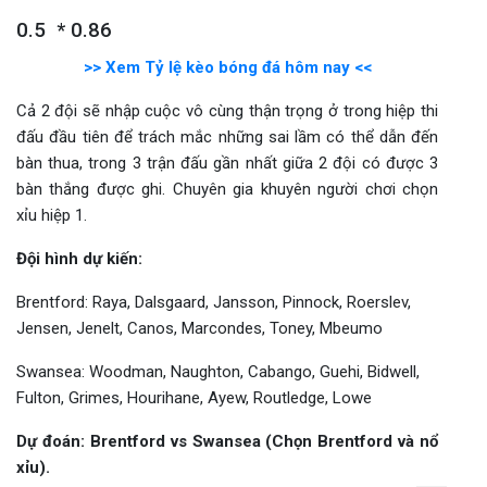
0.5 * 0.86
>> Xem Tỷ lệ kèo bóng đá hôm nay <<
Cả 2 đội sẽ nhập cuộc vô cùng thận trọng ở trong hiệp thi
đấu đầu tiên để trách mắc những sai lầm có thể dẫn đến
bàn thua, trong 3 trận đấu gần nhất giữa 2 đội có được 3
bàn thắng được ghi. Chuyên gia khuyên người chơi chọn
xỉu hiệp 1.
Đội hình dự kiến:
Brentford: Raya, Dalsgaard, Jansson, Pinnock, Roerslev,
Jensen, Jenelt, Canos, Marcondes, Toney, Mbeumo
Swansea: Woodman, Naughton, Cabango, Guehi, Bidwell,
Fulton, Grimes, Hourihane, Ayew, Routledge, Lowe
Dự đoán: Brentford vs Swansea (Chọn Brentford và nổ
xỉu).