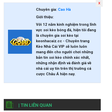
x
Chuyên gia:
Cao Hà
Giới thiệu:
Với 12 năm kinh nghiệm trong lĩnh
vực soi kèo bóng đá, hiện tôi đang
là chuyên gia soi kèo tại
keonhacaiz.cc - Chuyên trang
Kèo Nhà Cái VIP sẽ luôn luôn
mang đến cho người chơi những
bản tin soi kèo chính xác nhất,
những nhận định và đánh giá về
nhà cái uy tín trên thị trường cá
cược Châu Á hiện nay.
| TIN LIÊN QUAN