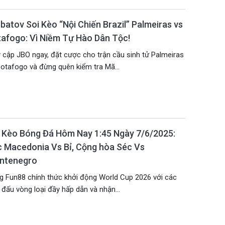
batov Soi Kèo “Nội Chiến Brazil” Palmeiras vs
afogo: Vì Niềm Tự Hào Dân Tộc!
y cập JBO ngay, đặt cược cho trận cầu sinh tử Palmeiras
Botafogo và đừng quên kiểm tra Mã...
 Kèo Bóng Đá Hôm Nay 1:45 Ngày 7/6/2025:
 Macedonia Vs Bỉ, Cộng hòa Séc Vs
ntenegro
g Fun88 chính thức khởi động World Cup 2026 với các
 đấu vòng loại đầy hấp dẫn và nhận...