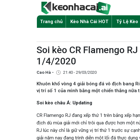
Trang chủ
Kèo Nhà Cái HOT
Tỷ Lệ Kèo
Soi kèo CR Flamengo RJ 
1/4/2020
Cao Hà -
21:40 - 29/03/2020
Khuôn khổ vòng 4 giải bóng đá vô địch bang R
vị trí số 1 của mình bằng một chiến thắng nữa t
Soi kèo châu Á: Updating
CR Flamengo RJ đang xếp thứ 1 trên bảng xếp hạng
địch dù mùa giải mới chỉ trôi qua được hơn một nử
RJ lúc này chỉ là giữ vững vị trí thứ 1 trước sự 
giải năm nay đang trình diễn một lối đá thực dụng