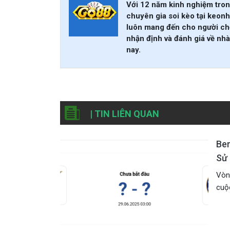
Với 12 năm kinh nghiệm trong
chuyên gia soi kèo tại keon
luôn mang đến cho người chơ
nhận định và đánh giá về nhà
nay.
| TIN LIÊN QUAN
Ber
Sử
Vòn
cuộc