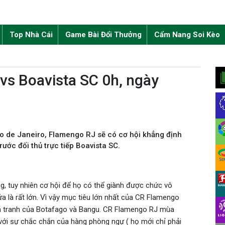
Top Nhà Cái
Game Bài Đổi Thưởng
Cẩm Nang Soi Kèo
vs Boavista SC 0h, ngày
io de Janeiro, Flamengo RJ sẽ có cơ hội khẳng định
rước đối thủ trực tiếp Boavista SC.
, tuy nhiên cơ hội để họ có thể giành được chức vô
a là rất lớn. Vì vậy mục tiêu lớn nhất của CR Flamengo
cạnh tranh của Botafago và Bangu. CR Flamengo RJ mùa
 với sự chắc chắn của hàng phòng ngự ( họ mới chỉ phải