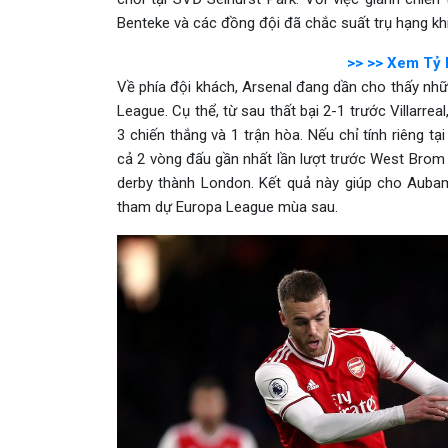
Benteke và các đồng đội đã chắc suất trụ hạng k
>> >> Xem Tỷ 
Về phía đội khách, Arsenal đang dần cho thấy nhữn
League. Cụ thể, từ sau thất bại 2-1 trước Villarreal
3 chiến thắng và 1 trận hòa. Nếu chỉ tính riêng t
cả 2 vòng đấu gần nhất lần lượt trước West Brom v
derby thành London. Kết quả này giúp cho Aubam
tham dự Europa League mùa sau.