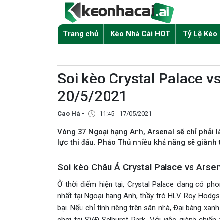
Trang chủ
Kèo Nhà Cái HOT
Tỷ Lệ Kèo
Soi kèo Crystal Palace v
20/5/2021
Cao Hà -
11:45 - 17/05/2021
Vòng 37 Ngoại hạng Anh, Arsenal sẽ chỉ phải l
lực thi đấu. Pháo Thủ nhiều khả năng sẽ giành 
Soi kèo Châu Á Crystal Palace vs Arsen
Ở thời điểm hiện tại, Crystal Palace đang có ph
nhất tại Ngoại hạng Anh, thầy trò HLV Roy Hodgso
bại. Nếu chỉ tính riêng trên sân nhà, Đại bàng xan
chơi tại SVĐ Selhurst Park. Với việc giành chiến