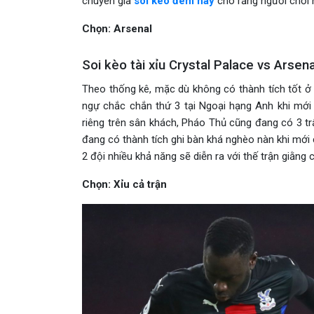
chuyên gia
soi kèo đêm nay
cho rằng người chơi 
Chọn: Arsenal
Soi kèo tài xỉu Crystal Palace vs Arsen
Theo thống kê, mặc dù không có thành tích tốt ở
ngự chắc chắn thứ 3 tại Ngoại hạng Anh khi mới 
riêng trên sân khách, Pháo Thủ cũng đang có 3 trận 
đang có thành tích ghi bàn khá nghèo nàn khi mới c
2 đội nhiều khả năng sẽ diễn ra với thế trận giằng 
Chọn: Xỉu cả trận