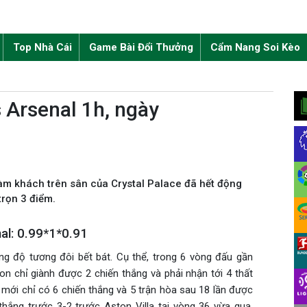
Top Nhà Cái
Game Bài Đổi Thưởng
Cẩm Nang Soi Kèo
s Arsenal 1h, ngày
àm khách trên sân của Crystal Palace đã hết động
trọn 3 điểm.
al: 0.99*1*0.91
ong độ tương đôi bết bát. Cụ thể, trong 6 vòng đấu gần
n chỉ giành được 2 chiến thắng và phải nhận tới 4 thất
h mới chỉ có 6 chiến thắng và 5 trận hòa sau 18 lần được
 thắng trước 3-2 trước Aston Villa tại vòng 36 vừa qua,