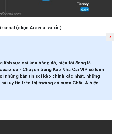
Arsenal (chọn Arsenal và xỉu)
x
 lĩnh vực soi kèo bóng đá, hiện tôi đang là
hacaiz.cc - Chuyên trang Kèo Nhà Cái VIP sẽ luôn
i những bản tin soi kèo chính xác nhất, những
 cái uy tín trên thị trường cá cược Châu Á hiện