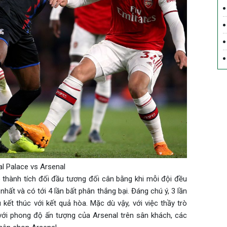
al Palace vs Arsenal
 thành tích đối đầu tương đối cân bằng khi mỗi đội đều
hất và có tới 4 lần bất phân thắng bại. Đáng chú ý, 3 lần
ết thúc với kết quả hòa. Mặc dù vậy, với việc thầy trò
ới phong độ ấn tượng của Arsenal trên sân khách, các