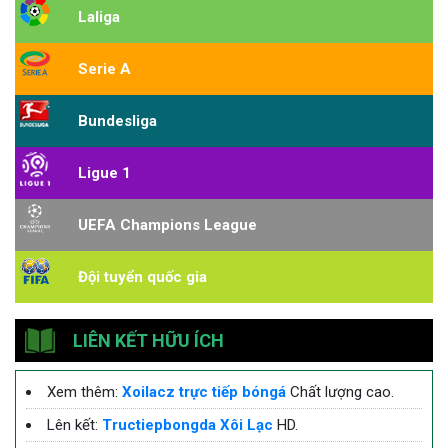
Laliga
Serie A
Bundesliga
Ligue 1
UEFA Champions League
Đội tuyển quốc gia
LIÊN KẾT HỮU ÍCH
Xem thêm:
Xoilacz trực tiếp bóngá
Chất lượng cao.
Lên kết:
Tructiepbongda Xôi Lạc
HD.