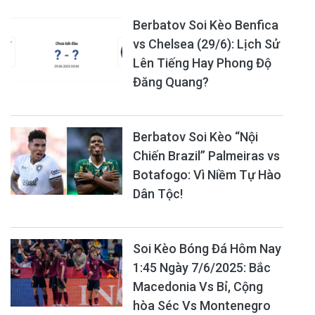
Berbatov Soi Kèo Benfica
vs Chelsea (29/6): Lịch Sử
Lên Tiếng Hay Phong Độ
Đăng Quang?
Berbatov Soi Kèo “Nội
Chiến Brazil” Palmeiras vs
Botafogo: Vì Niềm Tự Hào
Dân Tộc!
Soi Kèo Bóng Đá Hôm Nay
1:45 Ngày 7/6/2025: Bắc
Macedonia Vs Bỉ, Cộng
hòa Séc Vs Montenegro