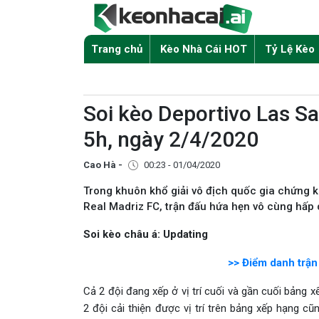
Trang chủ
Kèo Nhà Cái HOT
Tỷ Lệ Kèo
Soi kèo Deportivo Las S
5h, ngày 2/4/2020
Cao Hà -
00:23 - 01/04/2020
Trong khuôn khổ giải vô địch quốc gia chứng k
Real Madriz FC, trận đấu hứa hẹn vô cùng hấp 
Soi kèo châu á: Updating
>> Điểm danh trậ
Cả 2 đội đang xếp ở vị trí cuối và gần cuối bảng x
2 đội cải thiện được vị trí trên bảng xếp hạng cũ