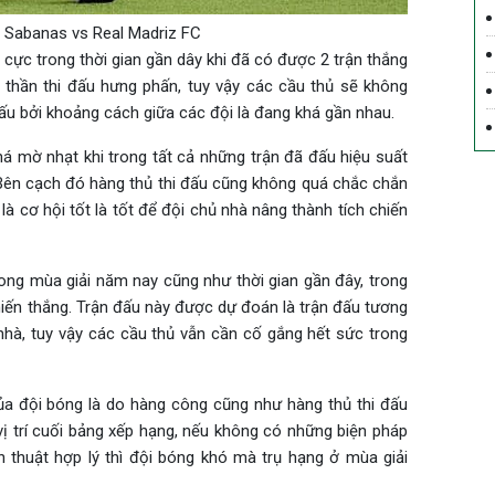
s Sabanas vs Real Madriz FC
 cực trong thời gian gần dây khi đã có được 2 trận thắng
h thần thi đấu hưng phấn, tuy vậy các cầu thủ sẽ không
ấu bởi khoảng cách giữa các đội là đang khá gần nhau.
á mờ nhạt khi trong tất cả những trận đã đấu hiệu suất
 Bên cạch đó hàng thủ thi đấu cũng không quá chắc chắn
 cơ hội tốt là tốt để đội chủ nhà nâng thành tích chiến
ng mùa giải năm nay cũng như thời gian gần đây, trong
hiến thắng. Trận đấu này được dự đoán là trận đấu tương
 nhà, tuy vậy các cầu thủ vẫn cần cố gắng hết sức trong
a đội bóng là do hàng công cũng như hàng thủ thi đấu
vị trí cuối bảng xếp hạng, nếu không có những biện pháp
n thuật hợp lý thì đội bóng khó mà trụ hạng ở mùa giải