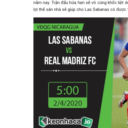
năm nay. Trận đấu hứa hẹn sẽ vô cùng khốc liệt do
lợi thế sân nhà sẽ giúp cho Las Sabanas có được t