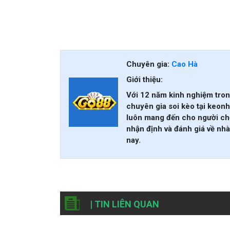
Chuyên gia:
Cao Hà
Giới thiệu:
Với 12 năm kinh nghiệm trong
chuyên gia soi kèo tại keon
luôn mang đến cho người chơ
nhận định và đánh giá về nhà
nay.
| TIN LIÊN QUAN