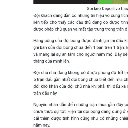
Soi kèo Deportivo La
Đội khách đang dần có những tín hiệu vô cùng tích
liên tiếp cho thấy các cầu thủ đang có được tin
được phép chủ quan và mất tập trung trong trận đ
Hàng công của đội bóng được đánh giá thi đấu kh
ghi bàn của đội bóng chưa đến 1 bàn trên 1 trận.
và mang lại sự an tâm cho người hâm mộ. Đây sẽ là
thắng của mình lên.
Đội chủ nhà đang không có được phong độ tốt tro
5 trận đấu gần nhất đội bóng chưa biết đến mùi c
đối khó khăn của đội chủ nhà khi phải thi đấu xa
trận đấu này.
Nguyên nhân dẫn đến những trận thua gần đây củ
chưa thực sự tốt. Hiện tại đội bóng đang đứng ở 
cải thiện được tình hình cũng như có những chiế
năm nay.