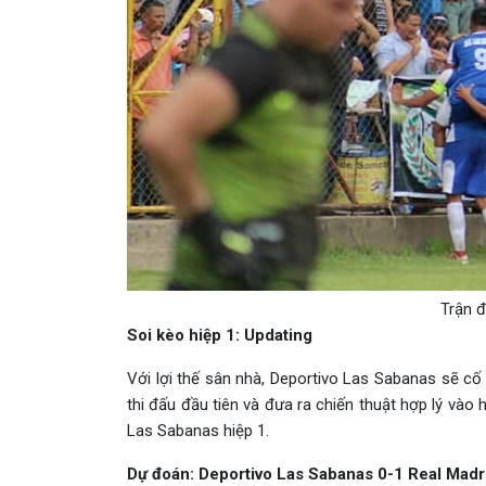
Trận 
Soi kèo hiệp 1: Updating
Với lợi thế sân nhà,
Deportivo Las Sabanas sẽ cố 
thi đấu đầu tiên và đưa ra chiến thuật hợp lý vào
Las Sabanas hiệp 1.
Dự đoán: Deportivo Las Sabanas 0-1 Real Madri