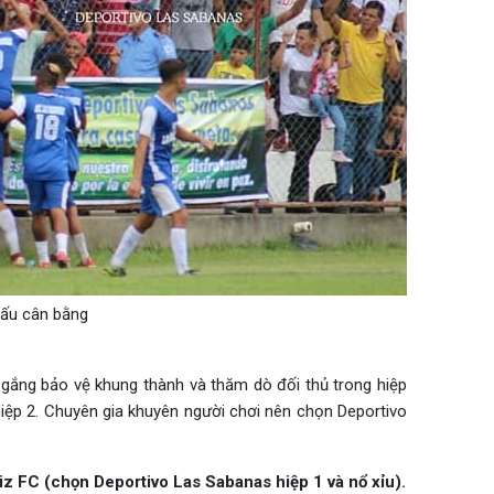
đấu cân bằng
gắng bảo vệ khung thành và thăm dò đối thủ trong hiệp
 hiệp 2. Chuyên gia khuyên người chơi nên chọn Deportivo
z FC (chọn Deportivo Las Sabanas hiệp 1 và nổ xỉu).