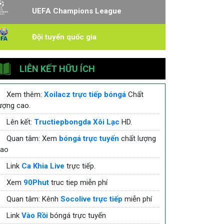
UEFA Champions League
Đội tuyển quốc gia
LIÊN KẾT HỮU ÍCH
Xem thêm:
Xoilacz trực tiếp bóngá
Chất
ượng cao.
Lên kết:
Tructiepbongda Xôi Lạc
HD.
Quan tâm: Xem
bóngá trực tuyến
chất lượng
cao
Link
Ca Khia Live
trực tiếp.
Xem
90Phut
truc tiep miễn phí
Quan tâm: Kênh
Socolive trực tiếp
miễn phí
Link
Vào Rồi
bóngá trực tuyến