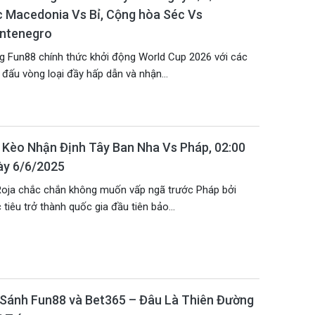
 Macedonia Vs Bỉ, Cộng hòa Séc Vs
ntenegro
g Fun88 chính thức khởi động World Cup 2026 với các
 đấu vòng loại đầy hấp dẫn và nhận...
 Kèo Nhận Định Tây Ban Nha Vs Pháp, 02:00
ày 6/6/2025
Roja chắc chắn không muốn vấp ngã trước Pháp bởi
tiêu trở thành quốc gia đầu tiên bảo...
Sánh Fun88 và Bet365 – Đâu Là Thiên Đường