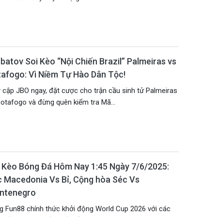
batov Soi Kèo “Nội Chiến Brazil” Palmeiras vs
afogo: Vì Niềm Tự Hào Dân Tộc!
y cập JBO ngay, đặt cược cho trận cầu sinh tử Palmeiras
Botafogo và đừng quên kiểm tra Mã...
 Kèo Bóng Đá Hôm Nay 1:45 Ngày 7/6/2025:
 Macedonia Vs Bỉ, Cộng hòa Séc Vs
ntenegro
g Fun88 chính thức khởi động World Cup 2026 với các