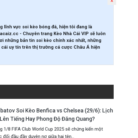
x
 lĩnh vực soi kèo bóng đá, hiện tôi đang là
hacaiz.cc - Chuyên trang Kèo Nhà Cái VIP sẽ luôn
i những bản tin soi kèo chính xác nhất, những
 cái uy tín trên thị trường cá cược Châu Á hiện
batov Soi Kèo Benfica vs Chelsea (29/6): Lịch
 Lên Tiếng Hay Phong Độ Đăng Quang?
g 1/8 FIFA Club World Cup 2025 sẽ chứng kiến một
 đối đầu đầy duyên nợ giữa hai tên...