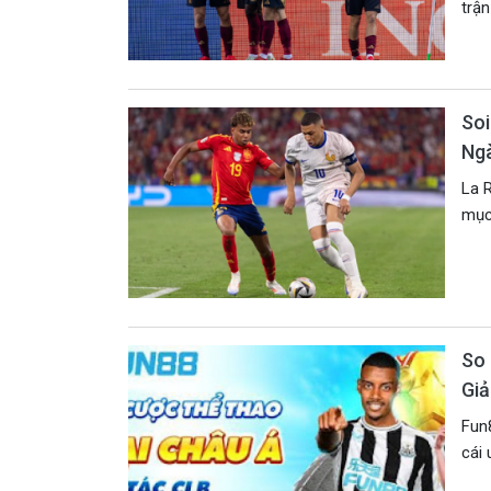
trận
Soi
Ng
La 
mục 
So 
Giả
Fun
cái 