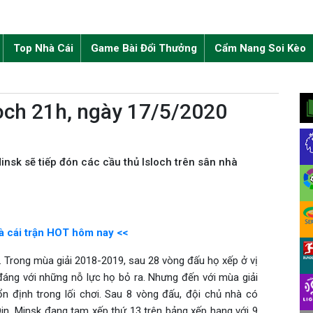
Top Nhà Cái
Game Bài Đổi Thưởng
Cẩm Nang Soi Kèo
loch 21h, ngày 17/5/2020
Minsk sẽ tiếp đón các cầu thủ Isloch trên sân nhà
 cái trận HOT hôm nay <<
s. Trong mùa giải 2018-2019, sau 28 vòng đấu họ xếp ở vị
 đáng với những nỗ lực họ bỏ ra. Nhưng đến với mùa giải
 định trong lối chơi. Sau 8 vòng đấu, đội chủ nhà có
 Din. Minsk đang tạm xếp thứ 13 trên bảng xếp hạng với 9