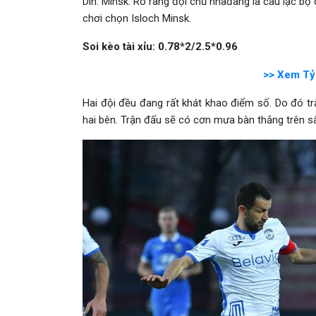
Din. Minsk. Rõ ràng đội chủ nhàđang là câu lạc bộ
chơi chọn Isloch Minsk.
Soi kèo tài xỉu: 0.78*2/2.5*0.96
>> Xem Tỷ
Hai đội đều đang rất khát khao điểm số. Do đó t
hai bên. Trận đấu sẽ có cơn mưa bàn thắng trên sâ