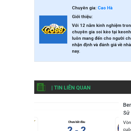
Chuyên gia:
Cao Hà
Giới thiệu:
Với 12 năm kinh nghiệm trong
chuyên gia soi kèo tại keon
luôn mang đến cho người chơ
nhận định và đánh giá về nhà
nay.
| TIN LIÊN QUAN
Ber
Sử
Vòn
cuộc