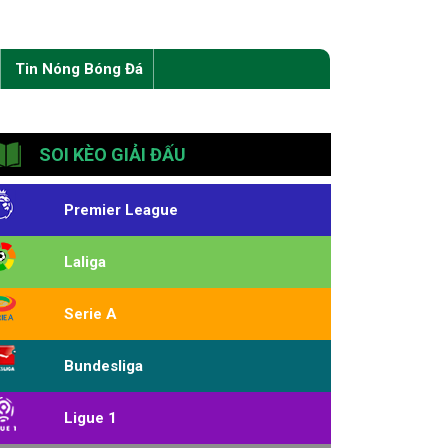
Tin Nóng Bóng Đá
SOI KÈO GIẢI ĐẤU
Premier League
Laliga
Serie A
Bundesliga
Ligue 1