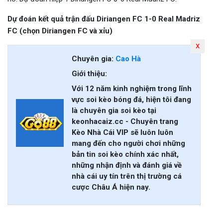
Dự đoán kết quả trận đấu Diriangen FC 1-0 Real Madriz
FC (chọn Diriangen FC và xỉu)
x
Chuyên gia:
Cao Hà
Giới thiệu:
Với 12 năm kinh nghiệm trong lĩnh
vực soi kèo bóng đá, hiện tôi đang
là chuyên gia soi kèo tại
keonhacaiz.cc - Chuyên trang
Kèo Nhà Cái VIP sẽ luôn luôn
mang đến cho người chơi những
bản tin soi kèo chính xác nhất,
những nhận định và đánh giá về
nhà cái uy tín trên thị trường cá
cược Châu Á hiện nay.