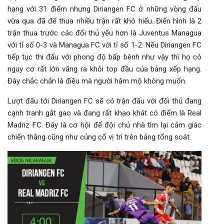
hạng với 31 điểm nhưng Diriangen FC ở những vòng đấu
vừa qua đã để thua nhiều trận rất khó hiểu. Điển hình là 2
trận thua trước các đối thủ yếu hơn là Juventus Managua
với tỉ số 0-3 và Managua FC với tỉ số 1-2. Nếu Diriangen FC
tiếp tục thi đấu với phong độ bấp bênh như vậy thì họ có
nguy cơ rất lớn văng ra khỏi top đầu của bảng xếp hạng.
Đây chắc chắn là điều mà người hâm mộ không muốn.
Lượt đấu tới Diriangen FC sẽ có trận đấu với đối thủ đang
cạnh tranh gắt gao và đang rất khao khát có điểm là Real
Madriz FC. Đây là cơ hội để đội chủ nhà tìm lại cảm giác
chiến thắng cũng như củng cố vị trí trên bảng tổng soát.