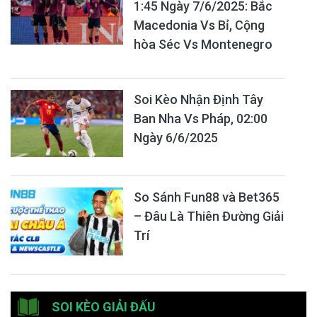
1:45 Ngày 7/6/2025: Bắc
Macedonia Vs Bỉ, Cộng
hòa Séc Vs Montenegro
Soi Kèo Nhận Định Tây
Ban Nha Vs Pháp, 02:00
Ngày 6/6/2025
So Sánh Fun88 và Bet365
– Đâu Là Thiên Đường Giải
Trí
SOI KÈO GIẢI ĐẤU