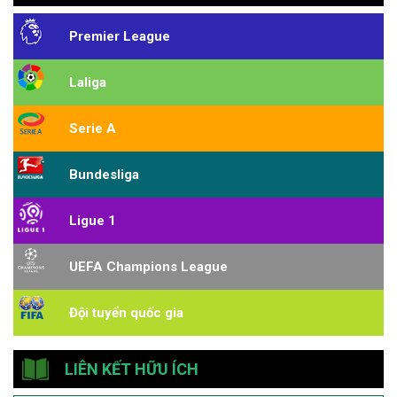
Premier League
Laliga
Serie A
Bundesliga
Ligue 1
UEFA Champions League
Đội tuyển quốc gia
LIÊN KẾT HỮU ÍCH