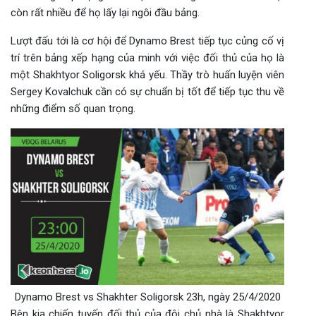
còn rất nhiều để họ lấy lại ngôi đầu bảng.
Lượt đấu tới là cơ hội để Dynamo Brest tiếp tục củng cố vị
trí trên bảng xếp hạng của minh với việc đối thủ của họ là
một Shakhtyor Soligorsk khá yếu. Thầy trò huấn luyện viên
Sergey Kovalchuk cần có sự chuẩn bị tốt để tiếp tục thu về
những điểm số quan trọng.
Dynamo Brest vs Shakhter Soligorsk 23h, ngày 25/4/2020
Bên kia chiến tuyến đối thủ của đội chủ nhà là Shakhtyor