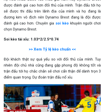
được đánh giá cao hơn đối thủ của mình. Trận đấu tới họ
sẽ được thi đấu trên lãnh địa của mình và họ đang là
đương kim vô địch nên Dynamo Brest đang là đội được
đánh giá cao hơn. Chuyên gia
soi kèo
khuyên người chơi
chọn Dynamo Brest.
Soi kèo tài xỉu: 1.03*2/2.5*0.74
>> Xem Tỷ lệ kèo chuẩn <<
Đội khách thật sự quá yếu so với đối thủ của mình. Tuy
nhiên đội chủ nhà cũng đang gặp phong độ không tốt và
trận đấu tới họ chắc chắn sẽ chơi cẩn thận để dành trọn 3
điểm quan trọng. Dự đoán trận đấu nổ xỉu.