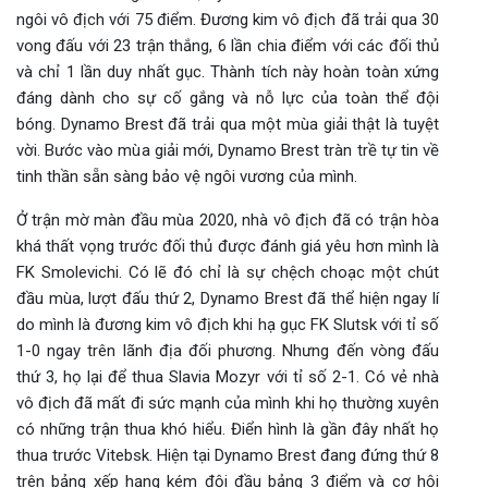
ngôi vô địch với 75 điểm. Đương kim vô địch đã trải qua 30
vong đấu với 23 trận thắng, 6 lần chia điểm với các đối thủ
và chỉ 1 lần duy nhất gục. Thành tích này hoàn toàn xứng
đáng dành cho sự cố gắng và nỗ lực của toàn thể đội
bóng. Dynamo Brest đã trải qua một mùa giải thật là tuyệt
vời. Bước vào mùa giải mới, Dynamo Brest tràn trề tự tin về
tinh thần sẵn sàng bảo vệ ngôi vương của mình.
Ở trận mờ màn đầu mùa 2020, nhà vô địch đã có trận hòa
khá thất vọng trước đối thủ được đánh giá yêu hơn mình là
FK Smolevichi. Có lẽ đó chỉ là sự chệch choạc một chút
đầu mùa, lượt đấu thứ 2, Dynamo Brest đã thể hiện ngay lí
do mình là đương kim vô địch khi hạ gục FK Slutsk với tỉ số
1-0 ngay trên lãnh địa đối phương. Nhưng đến vòng đấu
thứ 3, họ lại để thua Slavia Mozyr với tỉ số 2-1. Có vẻ nhà
vô địch đã mất đi sức mạnh của mình khi họ thường xuyên
có những trận thua khó hiểu. Điển hình là gần đây nhất họ
thua trước Vitebsk. Hiện tại Dynamo Brest đang đứng thứ 8
trên bảng xếp hạng kém đội đầu bảng 3 điểm và cơ hội