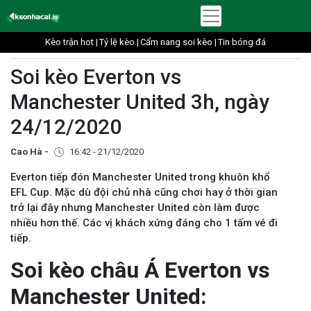
Kèo trận hot |
Tỷ lệ kèo |
Cẩm nang soi kèo |
Tin bóng đá
Soi kèo Everton vs
Manchester United 3h, ngày
24/12/2020
Cao Hà -
16:42 - 21/12/2020
Everton tiếp đón Manchester United trong khuôn khổ
EFL Cup. Mặc dù đội chủ nhà cũng chơi hay ở thời gian
trở lại đây nhưng Manchester United còn làm được
nhiều hơn thế. Các vị khách xứng đáng cho 1 tấm vé đi
tiếp.
Soi kèo châu Á Everton vs
Manchester United: