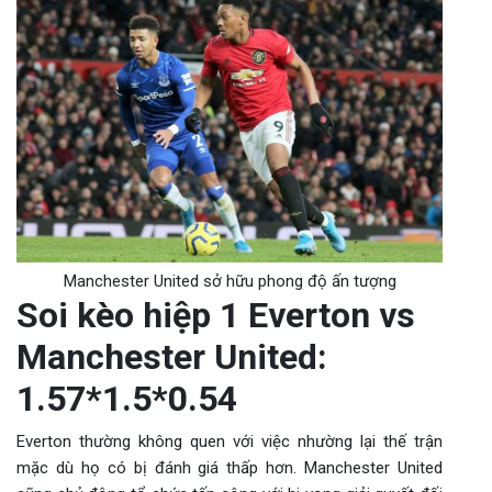
Manchester United sở hữu phong độ ấn tượng
Soi kèo hiệp 1 Everton vs
Manchester United:
1.57*1.5*0.54
Everton thường không quen với việc nhường lại thế trận
mặc dù họ có bị đánh giá thấp hơn. Manchester United