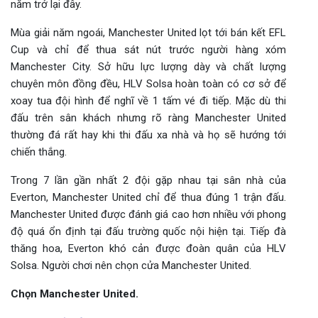
năm trở lại đây.
Mùa giải năm ngoái, Manchester United lọt tới bán kết EFL
Cup và chỉ để thua sát nút trước người hàng xóm
Manchester City. Sở hữu lực lượng dày và chất lượng
chuyên môn đồng đều, HLV Solsa hoàn toàn có cơ sở để
xoay tua đội hình để nghĩ về 1 tấm vé đi tiếp. Mặc dù thi
đấu trên sân khách nhưng rõ ràng Manchester United
thường đá rất hay khi thi đấu xa nhà và họ sẽ hướng tới
chiến thắng.
Trong 7 lần gần nhất 2 đội gặp nhau tại sân nhà của
Everton, Manchester United chỉ để thua đúng 1 trận đấu.
Manchester United được đánh giá cao hơn nhiều với phong
độ quá ổn định tại đấu trường quốc nội hiện tại. Tiếp đà
thăng hoa, Everton khó cản được đoàn quân của HLV
Solsa. Người chơi nên chọn cửa Manchester United.
Chọn Manchester United.