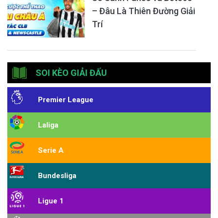
– Đâu Là Thiên Đường Giải
Trí
SOI KÈO GIẢI ĐẤU
Premier League
Laliga
Serie A
Bundesliga
Ligue 1