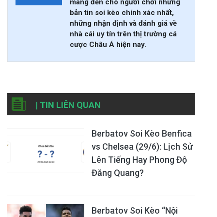
mang đến cho người chơi những
bản tin soi kèo chính xác nhất,
những nhận định và đánh giá về
nhà cái uy tín trên thị trường cá
cược Châu Á hiện nay.
| TIN LIÊN QUAN
Berbatov Soi Kèo Benfica
vs Chelsea (29/6): Lịch Sử
Lên Tiếng Hay Phong Độ
Đăng Quang?
Berbatov Soi Kèo “Nội