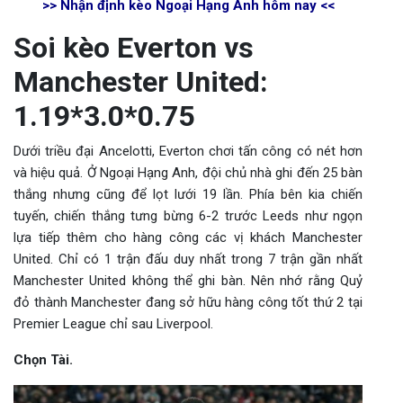
>> Nhận định kèo Ngoại Hạng Anh hôm nay <<
Soi kèo Everton vs
Manchester United:
1.19*3.0*0.75
Dưới triều đại Ancelotti, Everton chơi tấn công có nét hơn
và hiệu quả. Ở Ngoại Hạng Anh, đội chủ nhà ghi đến 25 bàn
thắng nhưng cũng để lọt lưới 19 lần. Phía bên kia chiến
tuyến, chiến thắng tưng bừng 6-2 trước Leeds như ngọn
lựa tiếp thêm cho hàng công các vị khách Manchester
United. Chỉ có 1 trận đấu duy nhất trong 7 trận gần nhất
Manchester United không thể ghi bàn. Nên nhớ rằng Quỷ
đỏ thành Manchester đang sở hữu hàng công tốt thứ 2 tại
Premier League chỉ sau Liverpool.
Chọn Tài.