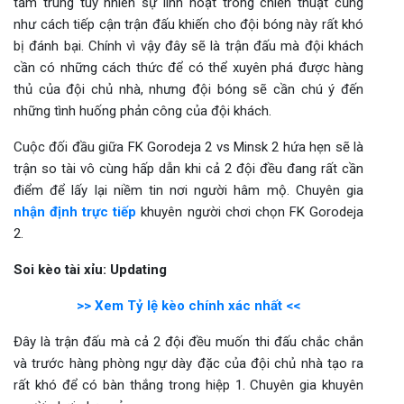
tầm trung tuy nhiên sự linh hoạt trong chiến thuật cũng
như cách tiếp cận trận đấu khiến cho đội bóng này rất khó
bị đánh bại. Chính vì vậy đây sẽ là trận đấu mà đội khách
cần có những cách thức để có thể xuyên phá được hàng
thủ của đội chủ nhà, nhưng đội bóng sẽ cần chú ý đến
những tình huống phản công của đội khách.
Cuộc đối đầu giữa FK Gorodeja 2 vs Minsk 2 hứa hẹn sẽ là
trận so tài vô cùng hấp dẫn khi cả 2 đội đều đang rất cần
điểm để lấy lại niềm tin nơi người hâm mộ. Chuyên gia
nhận định trực tiếp
khuyên người chơi chọn FK Gorodeja
2.
Soi kèo tài xỉu: Updating
>> Xem Tỷ lệ kèo chính xác nhất <<
Đây là trận đấu mà cả 2 đội đều muốn thi đấu chắc chắn
và trước hàng phòng ngự dày đặc của đội chủ nhà tạo ra
rất khó để có bàn thắng trong hiệp 1. Chuyên gia khuyên