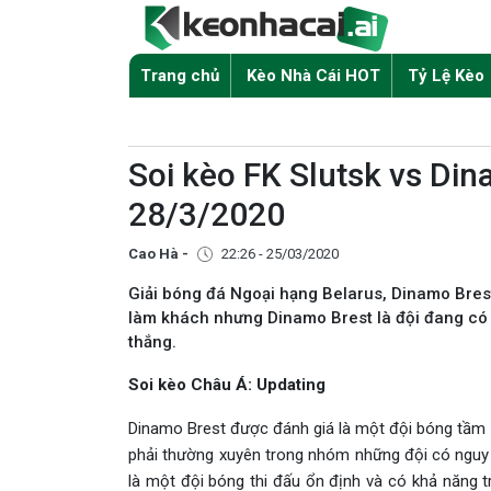
Trang chủ
Kèo Nhà Cái HOT
Tỷ Lệ Kèo
Soi kèo FK Slutsk vs Din
28/3/2020
Cao Hà -
22:26 - 25/03/2020
Giải bóng đá Ngoại hạng Belarus, Dinamo Brest
làm khách nhưng Dinamo Brest là đội đang có 
thắng.
Soi kèo Châu Á: Updating
Dinamo Brest được đánh giá là một đội bóng tầm t
phải thường xuyên trong nhóm những đội có nguy
là một đội bóng thi đấu ổn định và có khả năng t