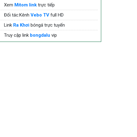
Xem
Mitom link
trực tiếp
Đối tác:Kênh
Vebo TV
full HD
Link
Ra Khơi
bóngá trực tuyến
Truy cập link
bongdalu
vip