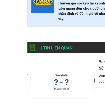
chuyên gia soi kèo tại keon
luôn mang đến cho người chơ
nhận định và đánh giá về nhà
nay.
| TIN LIÊN QUAN
Ber
Sử
Vòn
cuộc