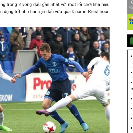
ng trong 3 vòng đấu gần nhất với một lối chơi khá hiệu
 tận dụng tốt như hai trận đấu vừa qua Dinamo Brest hoàn
l