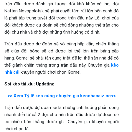
trận đấu được đánh giá tương đối khó khăn với họ, đội
Naftan Novopolotsk sẽ phải quyết tâm rất lớn bên cạnh đó
là phải tập trung tuyệt đối trong trận đấu này. Lối chơi của
đội khách được dự đoán sẽ chủ động nhường thế trận cho
đội chủ nhà và chờ đợi những tình huống cố định.
Trận đấu được dự đoán sẽ vô cùng hấp dẫn, chiến thắng
sẽ giúp đội bóng sẽ có được lợi thế lớn trên bảng xếp
hạng. Gomel sẽ phải tận dụng triệt để lợi thế sân nhà để có
thể giành chiến thắng trong trận đấu này. Chuyên gia
kèo
nhà cái
khuyên người chơi chọn Gomel.
Soi kèo tài xỉu: Updating
>> Xem Tỷ lệ kèo cùng chuyên gia keonhacaiz.cc<<
Trận đấu được dự đoán sẽ là những tình huống phản công
nhanh đến từ cả 2 đội, cho nên trận đấu được dự đoán sẽ
có nhiều bàn thắng được ghi. Chuyên gia khuyên người
chơi chọn tài.