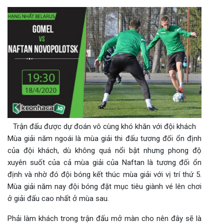
Trận đấu được dự đoán vô cùng khó khăn với đội khách
Mùa giải năm ngoái là mùa giải thi đấu tương đối ổn định
của đội khách, dù không quá nổi bật nhưng phong độ
xuyên suốt của cả mùa giải của Naftan là tương đối ổn
định và nhờ đó đội bóng kết thúc mùa giải với vị trí thứ 5.
Mùa giải năm nay đội bóng đặt mục tiêu giành vé lên chơi
ở giải đấu cao nhất ở mùa sau.
Phải làm khách trong trận đấu mở màn cho nên đây sẽ là