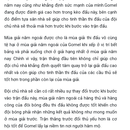
năm nay cũng như khẳng định sức mạnh của mình.
Gomel
đang được đánh giá cao hơn trong kèo đấu này, bên cạnh
đó điểm tựa sân nhà sẽ giúp cho tinh thần thi đấu của đội
chủ nhà sẽ thoải mái hơn trước khi bước vào trận đấu.
Mùa giải năm ngoái được cho là mùa giải thi đấu vô cùng
tệ hại ở mùa giải năm ngoái của Gomel khi xếp ở vị trí bết
bảng và phải xuống chơi ở giải hạng nhất ở mùa giải năm
nay. Chính vì vậy, trận thắng đầu tiên không chỉ giúp cho
đội chủ nhà khẳng định quyết tâm quay trở lại giải đấu cao
nhất và còn giúp cho tinh thần thi đấu của các cầu thủ sẽ
tốt hơn trong phần còn lại của mùa giải.
Đội chủ nhà sẽ cần có rất nhiều sự thay đổi trước khi bước
vào trận đấu này, mùa giải năm ngoái cả hàng thủ và hàng
công của đôi bóng đều thi đấu không được tốt khiến cho
đội bóng phải nhận những kết quả không như mong muốn
ở mùa giải trước. Trận thắng trước đối thủ yếu hơn là cơ
hội tốt để Gomel lấy lại niềm tin nơi người hâm mộ.