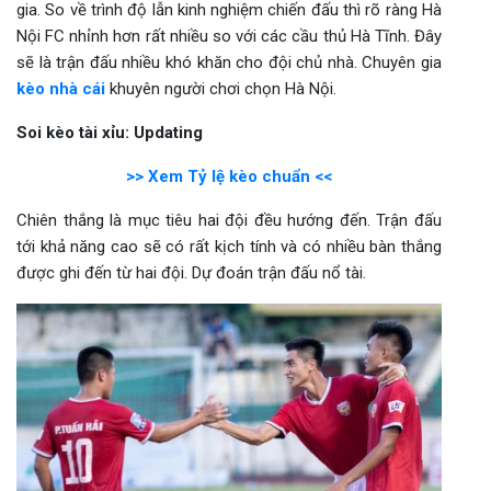
gia. So về trình độ lẫn kinh nghiệm chiến đấu thì rõ ràng Hà
Nội FC nhỉnh hơn rất nhiều so với các cầu thủ Hà Tĩnh. Đây
sẽ là trận đấu nhiều khó khăn cho đội chủ nhà. Chuyên gia
kèo nhà cá
i
khuyên người chơi chọn Hà Nội.
Soi kèo tài xỉu: Updating
>> Xem Tỷ lệ kèo chuẩn <<
Chiên thắng là mục tiêu hai đội đều hướng đến. Trận đấu
tới khả năng cao sẽ có rất kịch tính và có nhiều bàn thắng
được ghi đến từ hai đội. Dự đoán trận đấu nổ tài.