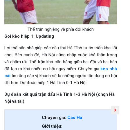
Thế trận nghiêng về phía đội khách
Soi kèo hiệp 1: Updating
Lợi thế sân nhà giúp các cầu thủ Hà Tĩnh tự tin triển khai lối
chơi. Bên cạnh đó, Hà Nội cũng nhập cuộc khá thận trọng
và chậm rãi. Thế trận khá cân bằng giữa hai đội và hai bên
đã tạo ra khá nhiều cơ hội nguy hiểm. Chuyên gia
kèo nhà
cái
tin rằng các vị khách sẽ là những người tận dụng cơ hội
tốt hơn. Dự đoán hiệp 1 Hà Tĩnh 0-1 Hà Nội.
Dự đoán kết quả trận đấu Hà Tĩnh 1-3 Hà Nội (chọn Hà
Nội và tài)
x
Chuyên gia:
Cao Hà
Giới thiệu: