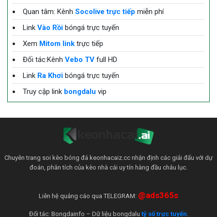
Quan tâm: Kênh
Socolive trực tiếp
miễn phí
Link
Vào Rồi
bóngá trực tuyến
Xem
Mitom link
trực tiếp
Đối tác:Kênh
Vebo TV
full HD
Link
Ra Khơi
bóngá trực tuyến
Truy cập link
bongdalu
vip
Chuyên trang soi kèo bóng đá keonhacaiz.cc nhận định các giải đấu với dự
đoán, phân tích của kèo nhà cái uy tín hàng đầu châu lục.
@ads365s
Liên hệ quảng cáo qua TELEGRAM:
Đối tác: Bongdainfo – Dữ liệu bongdalu
tỷ số trực tuyến
.