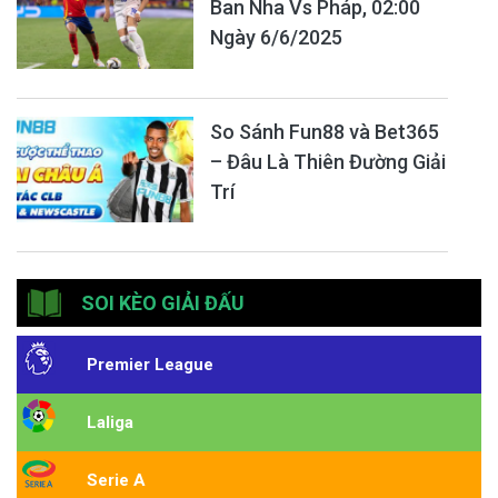
Ban Nha Vs Pháp, 02:00
Ngày 6/6/2025
So Sánh Fun88 và Bet365
– Đâu Là Thiên Đường Giải
Trí
SOI KÈO GIẢI ĐẤU
Premier League
Laliga
Serie A