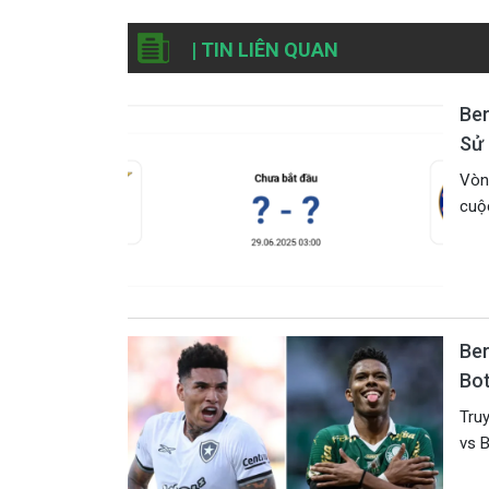
| TIN LIÊN QUAN
Ber
Sử
Vòn
cuộc
Ber
Bot
Tru
vs 