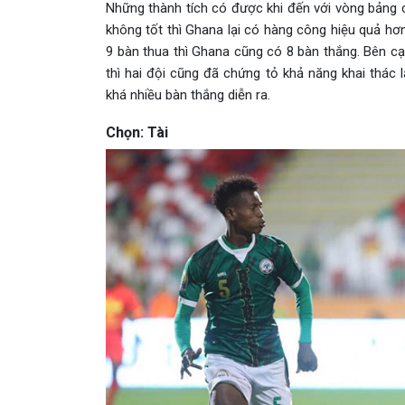
Những thành tích có được khi đến với vòng bảng 
không tốt thì Ghana lại có hàng công hiệu quả hơ
9 bàn thua thì Ghana cũng có 8 bàn thắng. Bên cạn
thì hai đội cũng đã chứng tỏ khả năng khai thác 
khá nhiều bàn thắng diễn ra.
Chọn: Tài