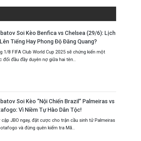
batov Soi Kèo Benfica vs Chelsea (29/6): Lịch
 Lên Tiếng Hay Phong Độ Đăng Quang?
g 1/8 FIFA Club World Cup 2025 sẽ chứng kiến một
 đối đầu đầy duyên nợ giữa hai tên...
batov Soi Kèo “Nội Chiến Brazil” Palmeiras vs
afogo: Vì Niềm Tự Hào Dân Tộc!
y cập JBO ngay, đặt cược cho trận cầu sinh tử Palmeiras
Botafogo và đừng quên kiểm tra Mã...