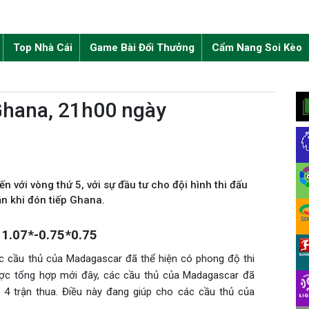
Top Nhà Cái
Game Bài Đổi Thưởng
Cẩm Nang Soi Kèo
Ghana, 21h00 ngày
ến với vòng thứ 5, với sự đầu tư cho đội hình thi đấu
n khi đón tiếp Ghana.
 1.07*-0.75*0.75
ác cầu thủ của Madagascar đã thể hiện có phong độ thi
được tổng hợp mới đây, các cầu thủ của Madagascar đã
 4 trận thua. Điều này đang giúp cho các cầu thủ của