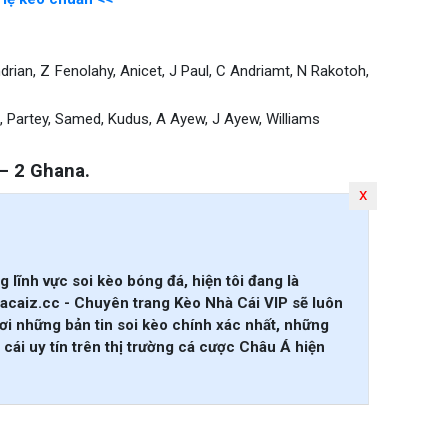
drian, Z Fenolahy, Anicet, J Paul, C Andriamt, N Rakotoh,
, Partey, Samed, Kudus, A Ayew, J Ayew, Williams
 – 2 Ghana.
x
 lĩnh vực soi kèo bóng đá, hiện tôi đang là
hacaiz.cc - Chuyên trang Kèo Nhà Cái VIP sẽ luôn
i những bản tin soi kèo chính xác nhất, những
 cái uy tín trên thị trường cá cược Châu Á hiện