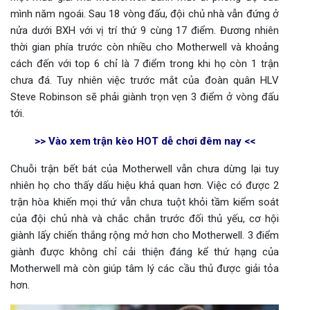
mình năm ngoái. Sau 18 vòng đấu, đội chủ nhà vẫn đứng ở
nửa dưới BXH với vị trí thứ 9 cùng 17 điểm. Đương nhiên
thời gian phía trước còn nhiều cho Motherwell và khoảng
cách đến với top 6 chỉ là 7 điểm trong khi họ còn 1 trận
chưa đá. Tuy nhiên việc trước mắt của đoàn quân HLV
Steve Robinson sẽ phải giành trọn vẹn 3 điểm ở vòng đấu
tới.
>> Vào xem trận kèo HOT dễ chơi đêm nay <<
Chuỗi trận bết bát của Motherwell vẫn chưa dừng lại tuy
nhiên họ cho thấy dấu hiệu khả quan hơn. Việc có được 2
trận hòa khiến mọi thứ vẫn chưa tuột khỏi tầm kiểm soát
của đội chủ nhà và chắc chắn trước đối thủ yếu, cơ hội
giành lấy chiến thắng rộng mở hơn cho Motherwell. 3 điểm
giành được không chỉ cải thiện đáng kể thứ hạng của
Motherwell mà còn giúp tâm lý các cầu thủ được giải tỏa
hơn.