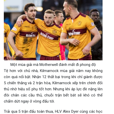
Một mùa giải mà Motherwell đánh mất đi phong độ
Tệ hơn với chủ nhà, Kilmarnock mùa giải năm nay không
còn quá nổi bật. Nhận 12 thất bại trong khi chỉ giành được
5 chiến thắng và 2 trận hòa, Kilmarnock xếp trên chính đối
thủ nhờ hiệu số phụ tốt hơn. Nhưng khi áp lực đè nặng lên
đôi chân các cầu thủ, chuỗi trận bết bát sẽ khó có thể
chấm dứt ngay ở vòng đấu tới.
Trải qua 5 trận đấu toàn thua, HLV Alex Dyer cùng các học