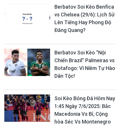
Berbatov Soi Kèo Benfica
vs Chelsea (29/6): Lịch Sử
Lên Tiếng Hay Phong Độ
Đăng Quang?
Berbatov Soi Kèo “Nội
Chiến Brazil” Palmeiras vs
Botafogo: Vì Niềm Tự Hào
Dân Tộc!
Soi Kèo Bóng Đá Hôm Nay
1:45 Ngày 7/6/2025: Bắc
Macedonia Vs Bỉ, Cộng
hòa Séc Vs Montenegro