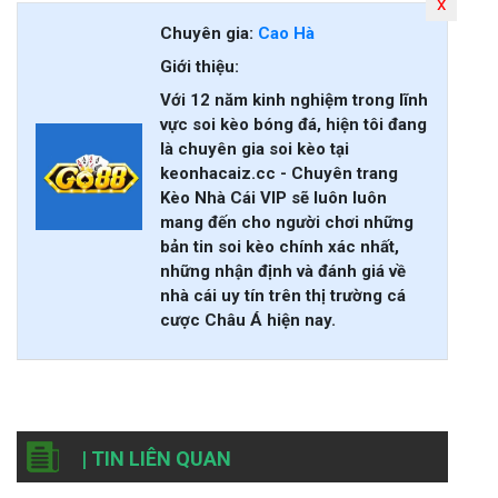
x
Chuyên gia:
Cao Hà
Giới thiệu:
Với 12 năm kinh nghiệm trong lĩnh
vực soi kèo bóng đá, hiện tôi đang
là chuyên gia soi kèo tại
keonhacaiz.cc - Chuyên trang
Kèo Nhà Cái VIP sẽ luôn luôn
mang đến cho người chơi những
bản tin soi kèo chính xác nhất,
những nhận định và đánh giá về
nhà cái uy tín trên thị trường cá
cược Châu Á hiện nay.
| TIN LIÊN QUAN