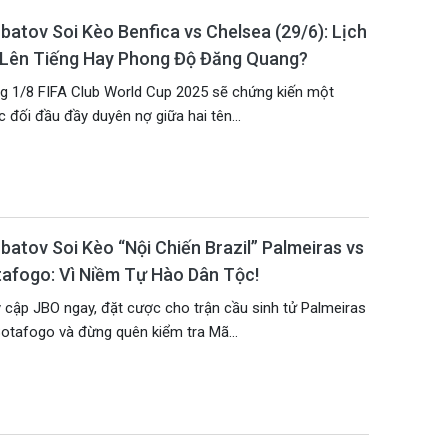
batov Soi Kèo Benfica vs Chelsea (29/6): Lịch
 Lên Tiếng Hay Phong Độ Đăng Quang?
g 1/8 FIFA Club World Cup 2025 sẽ chứng kiến một
 đối đầu đầy duyên nợ giữa hai tên...
batov Soi Kèo “Nội Chiến Brazil” Palmeiras vs
afogo: Vì Niềm Tự Hào Dân Tộc!
y cập JBO ngay, đặt cược cho trận cầu sinh tử Palmeiras
Botafogo và đừng quên kiểm tra Mã...