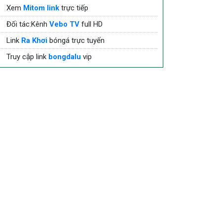
Xem
Mitom link
trực tiếp
Đối tác:Kênh
Vebo TV
full HD
Link
Ra Khơi
bóngá trực tuyến
Truy cập link
bongdalu
vip