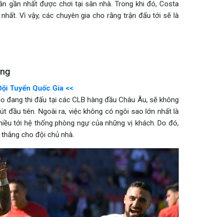
lần gần nhất được chơi tại sân nhà. Trong khi đó, Costa
nhất. Vì vậy, các chuyên gia cho rằng trận đấu tới sẽ là
ing
Đội Tuyển Quốc Gia <<
sao đang thi đấu tại các CLB hàng đầu Châu Âu, sẽ không
út đầu tiên. Ngoài ra, việc không có ngôi sao lớn nhất là
iều tới hệ thống phòng ngự của những vị khách. Do đó,
 thắng cho đội chủ nhà.