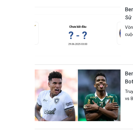
Ber
Sử
Vòn
cuộc
Ber
Bot
Tru
vs 