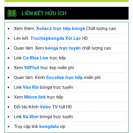
LIÊN KẾT HỮU ÍCH
Xem thêm:
Xoilacz trực tiếp bóngá
Chất lượng cao.
Lên kết:
Tructiepbongda Xôi Lạc
HD.
Quan tâm: Xem
bóngá trực tuyến
chất lượng cao
Link
Ca Khia Live
trực tiếp.
Xem
90Phut
truc tiep miễn phí
Quan tâm: Kênh
Socolive trực tiếp
miễn phí
Link
Vào Rồi
bóngá trực tuyến
Xem
Mitom link
trực tiếp
Đối tác:Kênh
Vebo TV
full HD
Link
Ra Khơi
bóngá trực tuyến
Truy cập link
bongdalu
vip