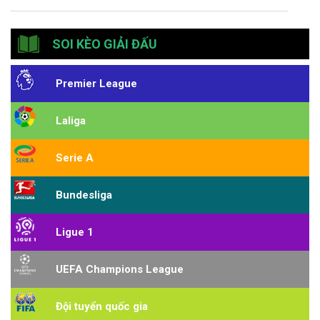
SOI KÈO GIẢI ĐẤU
Premier League
Laliga
Serie A
Bundesliga
Ligue 1
UEFA Champions League
Đội tuyển quốc gia