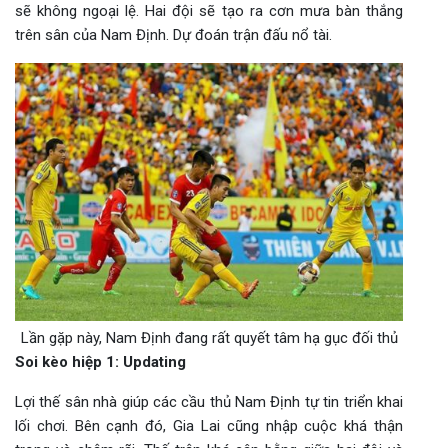
sẽ không ngoại lệ. Hai đội sẽ tạo ra cơn mưa bàn thắng
trên sân của Nam Định. Dự đoán trận đấu nổ tài.
Lần gặp này, Nam Định đang rất quyết tâm hạ gục đối thủ
Soi kèo hiệp 1: Updating
Lợi thế sân nhà giúp các cầu thủ Nam Định tự tin triển khai
lối chơi. Bên cạnh đó, Gia Lai cũng nhập cuộc khá thận