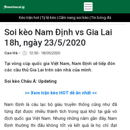
Kèo trận hot |
Tỷ lệ kèo |
Cẩm nang soi kèo |
Tin bóng đá
Soi kèo Nam Định vs Gia Lai
18h, ngày 23/5/2020
Cao Hà -
12:50 - 18/05/2020
Tại vòng cúp quốc gia Việt Nam, Nam Định sẽ tiếp đón
các cầu thủ Gia Lai trên sân nhà của mình.
Soi kèo Châu Á: Updating
>> Xem trận kèo HOT dễ ăn nhất <<
Nam Định là câu lạc bộ giàu truyền thống cũng như đã
từng đạt được nhiều thành tích trong quá khứ tại giải vô
địch quốc gia Việt Nam. Nhưng những năm gần đây, Nam
Định thường thi đấu không tốt và kết quả là họ chỉ đạt