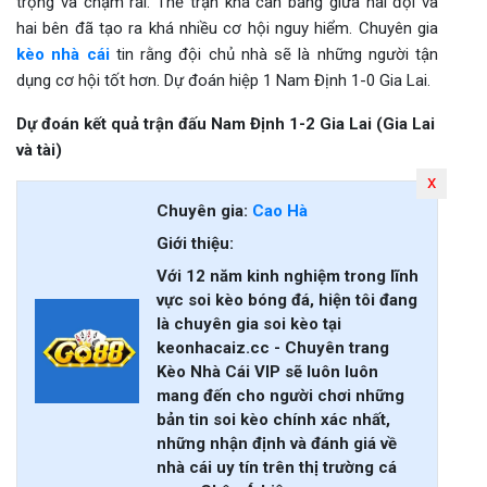
trọng và chậm rãi. Thế trận khá cân bằng giữa hai đội và
hai bên đã tạo ra khá nhiều cơ hội nguy hiểm. Chuyên gia
kèo nhà cái
tin rằng đội chủ nhà sẽ là những người tận
dụng cơ hội tốt hơn. Dự đoán hiệp 1 Nam Định 1-0 Gia Lai.
Dự đoán kết quả trận đấu Nam Định 1-2 Gia Lai (Gia Lai
và tài)
x
Chuyên gia:
Cao Hà
Giới thiệu:
Với 12 năm kinh nghiệm trong lĩnh
vực soi kèo bóng đá, hiện tôi đang
là chuyên gia soi kèo tại
keonhacaiz.cc - Chuyên trang
Kèo Nhà Cái VIP sẽ luôn luôn
mang đến cho người chơi những
bản tin soi kèo chính xác nhất,
những nhận định và đánh giá về
nhà cái uy tín trên thị trường cá