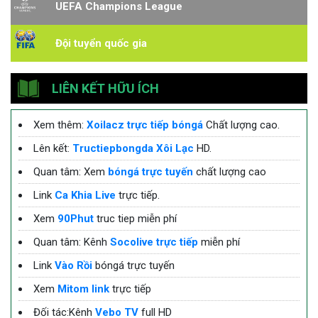
UEFA Champions League
Đội tuyển quốc gia
LIÊN KẾT HỮU ÍCH
Xem thêm:
Xoilacz trực tiếp bóngá
Chất lượng cao.
Lên kết:
Tructiepbongda Xôi Lạc
HD.
Quan tâm: Xem
bóngá trực tuyến
chất lượng cao
Link
Ca Khia Live
trực tiếp.
Xem
90Phut
truc tiep miễn phí
Quan tâm: Kênh
Socolive trực tiếp
miễn phí
Link
Vào Rồi
bóngá trực tuyến
Xem
Mitom link
trực tiếp
Đối tác:Kênh
Vebo TV
full HD