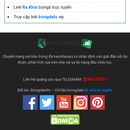
Link
Ra Khơi
bóngá trực tuyến
Truy cập link
bongdalu
vip
Chuyên trang soi kèo bóng đá keonhacaiz.cc nhận định các giải đấu với dự
đoán, phân tích của kèo nhà cái uy tín hàng đầu châu lục.
@ads365s
Liên hệ quảng cáo qua TELEGRAM:
Đối tác: Bongdainfo – Dữ liệu bongdalu
tỷ số trực tuyến
.