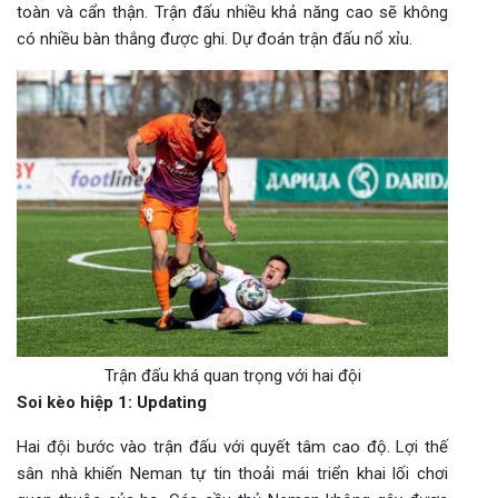
toàn và cẩn thận. Trận đấu nhiều khả năng cao sẽ không
có nhiều bàn thắng được ghi. Dự đoán trận đấu nổ xỉu.
Trận đấu khá quan trọng với hai đội
Soi kèo hiệp 1: Updating
Hai đội bước vào trận đấu với quyết tâm cao độ. Lợi thế
sân nhà khiến Neman tự tin thoải mái triển khai lối chơi