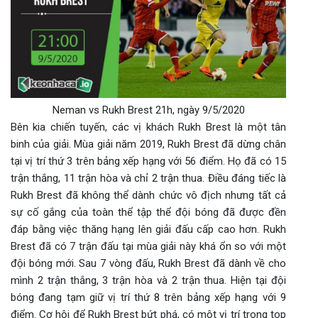
Neman vs Rukh Brest 21h, ngày 9/5/2020
Bên kia chiến tuyến, các vị khách Rukh Brest là một tân
binh của giải. Mùa giải năm 2019, Rukh Brest đã dừng chân
tại vị trí thứ 3 trên bảng xếp hạng với 56 điểm. Họ đã có 15
trận thắng, 11 trận hòa và chỉ 2 trận thua. Điều đáng tiếc là
Rukh Brest đã không thể dành chức vô địch nhưng tất cả
sự cố gắng của toàn thể tập thể đội bóng đã được đền
đáp bằng việc thăng hạng lên giải đấu cấp cao hơn. Rukh
Brest đã có 7 trận đấu tại mùa giải này khá ổn so với một
đội bóng mới. Sau 7 vòng đấu, Rukh Brest đã dành về cho
mình 2 trận thắng, 3 trận hòa và 2 trận thua. Hiện tại đội
bóng đang tạm giữ vị trí thứ 8 trên bảng xếp hạng với 9
điểm. Cơ hội để Rukh Brest bứt phá, có một vị trí trong top