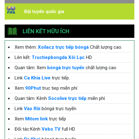
Đội tuyển quốc gia
LIÊN KẾT HỮU ÍCH
Xem thêm:
Xoilacz trực tiếp bóngá
Chất lượng cao.
Lên kết:
Tructiepbongda Xôi Lạc
HD.
Quan tâm: Xem
bóngá trực tuyến
chất lượng cao
Link
Ca Khia Live
trực tiếp.
Xem
90Phut
truc tiep miễn phí
Quan tâm: Kênh
Socolive trực tiếp
miễn phí
Link
Vào Rồi
bóngá trực tuyến
Xem
Mitom link
trực tiếp
Đối tác:Kênh
Vebo TV
full HD