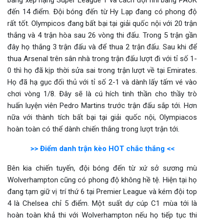
bảng xếp hạng Super League 1 và cách đội nhì bảng PAOK
đến 14 điểm. Đội bóng đến từ Hy Lạp đang có phong độ
rất tốt. Olympicos đang bất bại tại giải quốc nội với 20 trận
thắng và 4 trận hòa sau 26 vòng thi đấu. Trong 5 trận gần
đây họ thắng 3 trận đấu và để thua 2 trận đấu. Sau khi để
thua Arsenal trên sân nhà trong trận đấu lượt đi với tỉ số 1-
0 thì họ đã kịp thời sửa sai trong trận lượt về tại Emirates.
Họ đã hạ gục đối thủ với tỉ số 2-1 và dành lấy tấm vé vào
chơi vòng 1/8. Đây sẽ là cú hích tinh thần cho thầy trò
huấn luyện viên Pedro Martins trước trận đấu sắp tới. Hơn
nữa với thành tích bất bại tại giải quốc nội, Olympiacos
hoàn toàn có thể dành chiến thắng trong lượt trận tới.
>> Điểm danh trận kèo HOT chắc thắng <<
Bên kia chiến tuyến, đội bóng đến từ xứ sở sương mù
Wolverhampton cũng có phong độ không hề tệ. Hiện tại họ
đang tạm giữ vị trí thứ 6 tại Premier League và kém đội top
4 là Chelsea chỉ 5 điểm. Một suất dự cúp C1 mùa tới là
hoàn toàn khả thi với Wolverhampton nếu họ tiếp tục thi