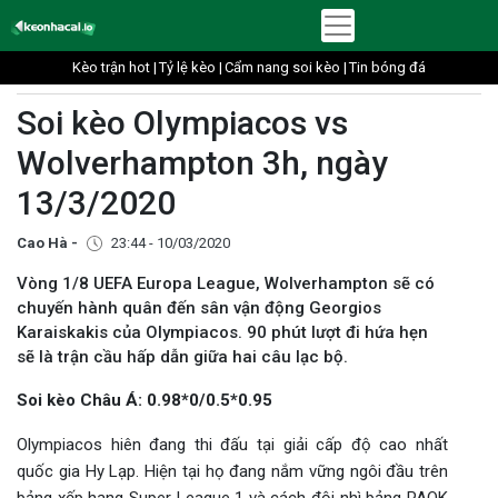
Kèo trận hot |
Tỷ lệ kèo |
Cẩm nang soi kèo |
Tin bóng đá
Soi kèo Olympiacos vs
Wolverhampton 3h, ngày
13/3/2020
Cao Hà -
23:44 - 10/03/2020
Vòng 1/8 UEFA Europa League, Wolverhampton sẽ có
chuyến hành quân đến sân vận động Georgios
Karaiskakis của Olympiacos. 90 phút lượt đi hứa hẹn
sẽ là trận cầu hấp dẫn giữa hai câu lạc bộ.
Soi kèo Châu Á: 0.98*0/0.5*0.95
Olympiacos hiên đang thi đấu tại giải cấp độ cao nhất
quốc gia Hy Lạp. Hiện tại họ đang nắm vững ngôi đầu trên