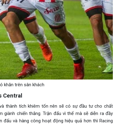
ó khăn trên sân khách
s Central
và thành tích khiêm tốn nên sẽ có sự đầu tư cho chất
m giành chiến thắng. Trận đấu vì thế mà sẽ diễn ra đầy
sân đấu và hàng công hoạt động hiệu quả hơn thì Racing