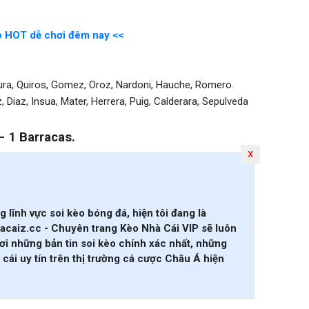
o HOT dễ chơi đêm nay <<
Mura, Quiros, Gomez, Oroz, Nardoni, Hauche, Romero.
z, Diaz, Insua, Mater, Herrera, Puig, Calderara, Sepulveda
– 1 Barracas.
x
 lĩnh vực soi kèo bóng đá, hiện tôi đang là
hacaiz.cc - Chuyên trang Kèo Nhà Cái VIP sẽ luôn
i những bản tin soi kèo chính xác nhất, những
 cái uy tín trên thị trường cá cược Châu Á hiện