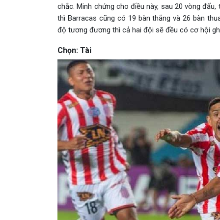
chắc. Minh chứng cho điều này, sau 20 vòng đấu, 
thì Barracas cũng có 19 bàn thắng và 26 bàn thua
độ tương đương thì cả hai đội sẽ đều có cơ hội ghi
Chọn: Tài