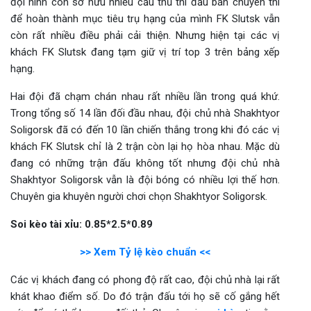
đội hình còn sở hữu nhiều cầu thủ thi đấu bán chuyên thì
để hoàn thành mục tiêu trụ hạng của mình FK Slutsk vẫn
còn rất nhiều điều phải cải thiện. Nhưng hiện tại các vị
khách FK Slutsk đang tạm giữ vị trí top 3 trên bảng xếp
hạng.
Hai đội đã chạm chán nhau rất nhiều lần trong quá khứ.
Trong tổng số 14 lần đối đầu nhau, đội chủ nhà Shakhtyor
Soligorsk đã có đến 10 lần chiến thắng trong khi đó các vị
khách FK Slutsk chỉ là 2 trận còn lại họ hòa nhau. Mặc dù
đang có những trận đấu không tốt nhưng đội chủ nhà
Shakhtyor Soligorsk vẫn là đội bóng có nhiều lợi thế hơn.
Chuyên gia khuyên người chơi chọn Shakhtyor Soligorsk.
Soi kèo tài xỉu: 0.85*2.5*0.89
>> Xem Tỷ lệ kèo chuẩn <<
Các vị khách đang có phong độ rất cao, đội chủ nhà lại rất
khát khao điểm số. Do đó trận đấu tới họ sẽ cố gắng hết