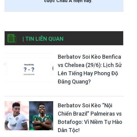
cược Châu Á hiện nay.
| TIN LIÊN QUAN
Berbatov Soi Kèo Benfica
vs Chelsea (29/6): Lịch Sử
Lên Tiếng Hay Phong Độ
Đăng Quang?
Berbatov Soi Kèo “Nội
Chiến Brazil” Palmeiras vs
Botafogo: Vì Niềm Tự Hào
Dân Tộc!