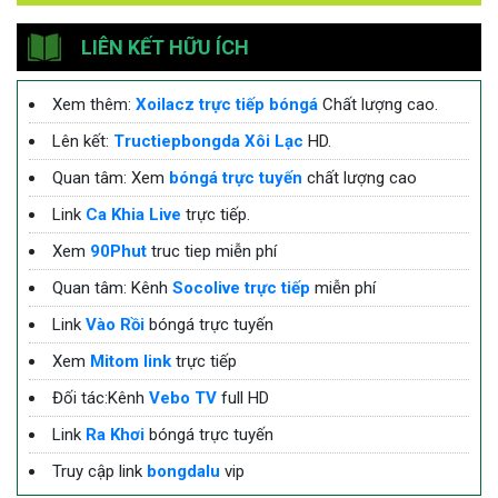
LIÊN KẾT HỮU ÍCH
Xem thêm:
Xoilacz trực tiếp bóngá
Chất lượng cao.
Lên kết:
Tructiepbongda Xôi Lạc
HD.
Quan tâm: Xem
bóngá trực tuyến
chất lượng cao
Link
Ca Khia Live
trực tiếp.
Xem
90Phut
truc tiep miễn phí
Quan tâm: Kênh
Socolive trực tiếp
miễn phí
Link
Vào Rồi
bóngá trực tuyến
Xem
Mitom link
trực tiếp
Đối tác:Kênh
Vebo TV
full HD
Link
Ra Khơi
bóngá trực tuyến
Truy cập link
bongdalu
vip