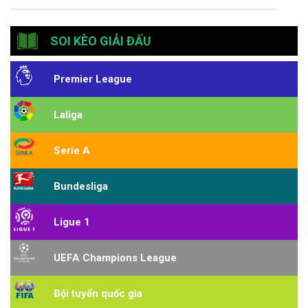
SOI KÈO GIẢI ĐẤU
Premier League
Laliga
Serie A
Bundesliga
Ligue 1
UEFA Champions League
Đội tuyển quốc gia