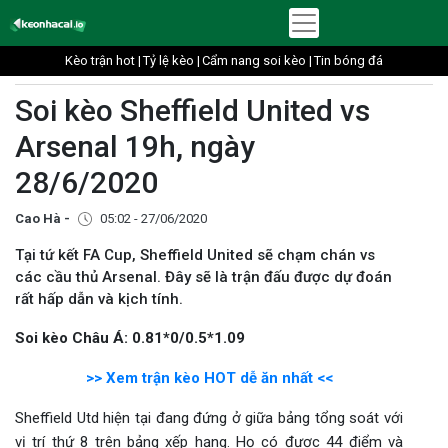
Kèo trận hot |
Tỷ lệ kèo |
Cẩm nang soi kèo |
Tin bóng đá
Soi kèo Sheffield United vs
Arsenal 19h, ngày
28/6/2020
Cao Hà -
05:02 - 27/06/2020
Tại tứ kết FA Cup, Sheffield United sẽ chạm chán vs
các cầu thủ Arsenal. Đây sẽ là trận đấu được dự đoán
rất hấp dẫn và kịch tính.
Soi kèo Châu Á: 0.81*0/0.5*1.09
>> Xem trận kèo HOT dễ ăn nhất <<
Sheffield Utd hiện tại đang đứng ở giữa bảng tổng soát với
vị trí thứ 8 trên bảng xếp hạng. Họ có được 44 điểm và