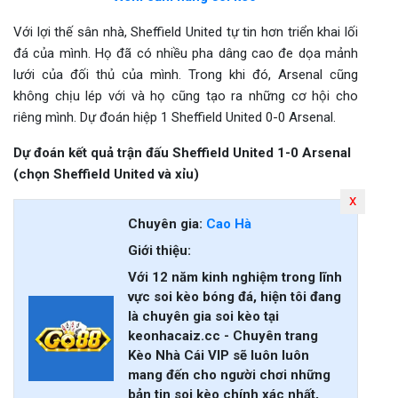
Với lợi thế sân nhà, Sheffield United tự tin hơn triển khai lối
đá của mình. Họ đã có nhiều pha dâng cao đe dọa mảnh
lưới của đối thủ của mình. Trong khi đó, Arsenal cũng
không chịu lép với và họ cũng tạo ra những cơ hội cho
riêng mình. Dự đoán hiệp 1 Sheffield United 0-0 Arsenal.
Dự đoán kết quả trận đấu Sheffield United 1-0 Arsenal
(chọn Sheffield United và xỉu)
x
Chuyên gia:
Cao Hà
Giới thiệu:
Với 12 năm kinh nghiệm trong lĩnh
vực soi kèo bóng đá, hiện tôi đang
là chuyên gia soi kèo tại
keonhacaiz.cc - Chuyên trang
Kèo Nhà Cái VIP sẽ luôn luôn
mang đến cho người chơi những
bản tin soi kèo chính xác nhất,