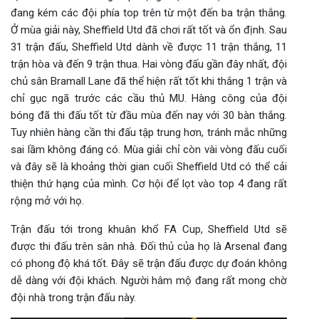
đang kém các đội phía top trên từ một đến ba trận thắng.
Ở mùa giải này, Sheffield Utd đã chơi rất tốt và ổn định. Sau
31 trận đấu, Sheffield Utd dành về được 11 trận thắng, 11
trận hòa và đến 9 trận thua. Hai vòng đấu gần đây nhất, đội
chủ sân Bramall Lane đã thể hiện rất tốt khi thắng 1 trận và
chỉ gục ngã trước các cầu thủ MU. Hàng công của đội
bóng đã thi đấu tốt từ đầu mùa đến nay với 30 bàn thắng.
Tuy nhiên hàng cần thi đấu tập trung hơn, tránh mắc những
sai lầm không đáng có. Mùa giải chỉ còn vài vòng đấu cuối
và đây sẽ là khoảng thời gian cuối Sheffield Utd có thể cải
thiện thứ hạng của mình. Cơ hội để lọt vào top 4 đang rất
rộng mở với họ.
Trận đấu tới trong khuân khổ FA Cup, Sheffield Utd sẽ
được thi đấu trên sân nhà. Đối thủ của họ là Arsenal đang
có phong độ khá tốt. Đây sẽ trận đấu được dự đoán không
dễ dàng với đội khách. Người hâm mộ đang rất mong chờ
đội nhà trong trận đấu này.