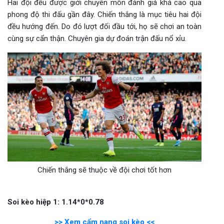
Hai đội đều được giới chuyên môn đánh giá khá cao qua
phong độ thi đấu gần đây. Chiến thắng là mục tiêu hai đội
đều hướng đến. Do đó lượt đối đầu tới, họ sẽ chơi an toàn
cùng sự cẩn thận. Chuyên gia dự đoán trận đấu nổ xỉu.
Chiến thắng sẽ thuộc về đội chơi tốt hơn
Soi kèo hiệp 1: 1.14*0*0.78
>> Xem cẩm nang soi kèo <<