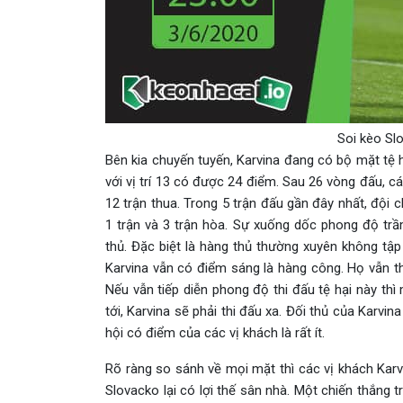
Soi kèo Sl
Bên kia chuyến tuyến, Karvina đang có bộ mặt tệ h
với vị trí 13 có được 24 điểm. Sau 26 vòng đấu, c
12 trận thua. Trong 5 trận đấu gần đây nhất, đội 
1 trận và 3 trận hòa. Sự xuống dốc phong độ trầ
thủ. Đặc biệt là hàng thủ thường xuyên không tập 
Karvina vẫn có điểm sáng là hàng công. Họ vẫn thi
Nếu vẫn tiếp diễn phong độ thi đấu tệ hại này th
tới, Karvina sẽ phải thi đấu xa. Đối thủ của Karv
hội có điểm của các vị khách là rất ít.
Rõ ràng so sánh về mọi mặt thì các vị khách Kar
Slovacko lại có lợi thế sân nhà. Một chiến thắng tr