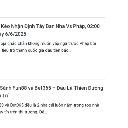
 Kèo Nhận Định Tây Ban Nha Vs Pháp, 02:00
ày 6/6/2025
Roja chắc chắn không muốn vấp ngã trước Pháp bởi
tiêu trở thành quốc gia đầu tiên bảo...
Sánh Fun88 và Bet365 – Đâu Là Thiên Đường
i Trí
88 và Bet365 đều là 2 nhà cái luôn nằm trong top nhà
uy tín trên thị trường. Để...