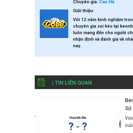
Chuyên gia:
Cao Hà
Giới thiệu:
Với 12 năm kinh nghiệm trong
chuyên gia soi kèo tại keon
luôn mang đến cho người chơ
nhận định và đánh giá về nhà
nay.
| TIN LIÊN QUAN
Ber
Sử
Vòn
cuộc