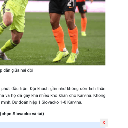
p dẫn giữa hai đội
5 phút đầu trận. Đội khách gần như không còn tinh thần
nhà và họ đã gây khá nhiều khó khăn cho Karvina. Không
 mình. Dự đoán hiệp 1 Slovacko 1-0 Karvina.
(chọn Slovacko và tài)
x