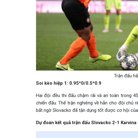
Trận đấu hấ
Soi kèo hiệp 1: 0.95*0/0.5*0.9
Hai đội đều thi đấu chậm rãi và an toàn trong 4
chiến đấu. Thế trận nghiêng về hẳn cho đội chủ 
bất ngờ Slovacko đã tận dụng tốt được cơ hội của
Dự đoán kết quả trận đấu Slovacko 2-1 Karvina 