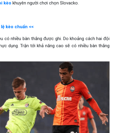
oi kèo
khuyên người chơi chọn Slovacko.
 lệ kèo chuẩn <<
ều có nhiều bàn thắng được ghi. Do khoảng cách hai đội
thực dụng. Trận tới khả năng cao sẽ có nhiều bàn thắng