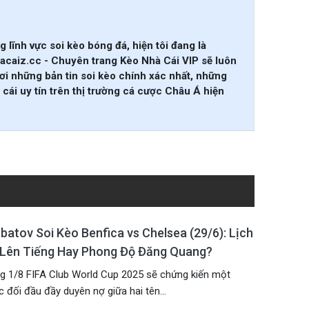
 lĩnh vực soi kèo bóng đá, hiện tôi đang là
hacaiz.cc - Chuyên trang Kèo Nhà Cái VIP sẽ luôn
i những bản tin soi kèo chính xác nhất, những
 cái uy tín trên thị trường cá cược Châu Á hiện
batov Soi Kèo Benfica vs Chelsea (29/6): Lịch
 Lên Tiếng Hay Phong Độ Đăng Quang?
g 1/8 FIFA Club World Cup 2025 sẽ chứng kiến một
 đối đầu đầy duyên nợ giữa hai tên...