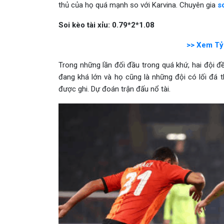
thủ của họ quá mạnh so với Karvina. Chuyên gia
s
Soi kèo tài xỉu: 0.79*2*1.08
>> Xem Tỷ
Trong những lần đối đầu trong quá khứ, hai đội đ
đang khá lớn và họ cũng là những đội có lối đá 
được ghi. Dự đoán trận đấu nổ tài.