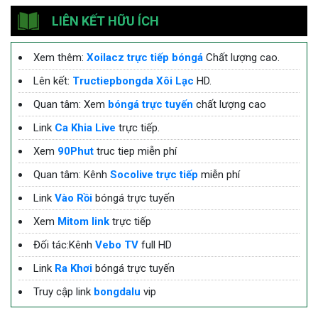
LIÊN KẾT HỮU ÍCH
Xem thêm:
Xoilacz trực tiếp bóngá
Chất lượng cao.
Lên kết:
Tructiepbongda Xôi Lạc
HD.
Quan tâm: Xem
bóngá trực tuyến
chất lượng cao
Link
Ca Khia Live
trực tiếp.
Xem
90Phut
truc tiep miễn phí
Quan tâm: Kênh
Socolive trực tiếp
miễn phí
Link
Vào Rồi
bóngá trực tuyến
Xem
Mitom link
trực tiếp
Đối tác:Kênh
Vebo TV
full HD
Link
Ra Khơi
bóngá trực tuyến
Truy cập link
bongdalu
vip