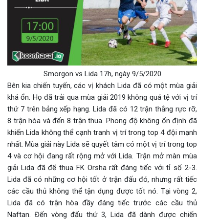
Smorgon vs Lida 17h, ngày 9/5/2020
Bên kia chiến tuyến, các vị khách Lida đã có một mùa giải
khá ổn. Họ đã trải qua mùa giải 2019 không quá tệ với vị trí
thứ 7 trên bảng xếp hạng. Lida đã có 12 trận thắng rực rỡ,
8 trận hòa và đến 8 trận thua. Phong độ không ổn định đã
khiến Lida không thể cạnh tranh vị trí trong top 4 đội mạnh
nhất. Mùa giải này Lida sẽ quyết tâm có một vị trí trong top
4 và cơ hội đang rất rộng mở với Lida. Trận mở màn mùa
giải Lida đã để thua FK Orsha rất đáng tiếc với tỉ số 2-3.
Lida đã có những cơ hội tốt ở trận đấu đó, nhưng rất tiếc
các cầu thủ không thể tận dụng được tốt nó. Tại vòng 2,
Lida đã có trận hòa đầy đáng tiếc trước các cầu thủ
Naftan. Đến vòng đấu thứ 3, Lida đã dành được chiến