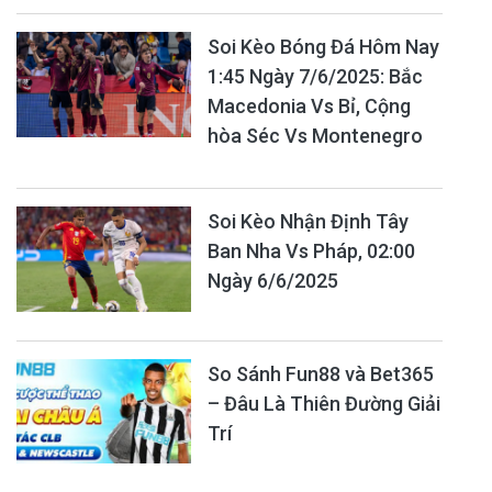
Soi Kèo Bóng Đá Hôm Nay
1:45 Ngày 7/6/2025: Bắc
Macedonia Vs Bỉ, Cộng
hòa Séc Vs Montenegro
Soi Kèo Nhận Định Tây
Ban Nha Vs Pháp, 02:00
Ngày 6/6/2025
So Sánh Fun88 và Bet365
– Đâu Là Thiên Đường Giải
Trí