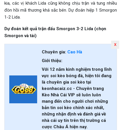
kia, các vị khách Lida cũng không chịu trận và tung nhiều
đòn hồi mã thương khá sắc bén. Dự đoán hiệp 1 Smorgon
1-2 Lida.
Dự đoán kết quả trận đấu Smorgon 3-2 Lida (chọn
Smorgon và tài)
x
Chuyên gia:
Cao Hà
Giới thiệu:
Với 12 năm kinh nghiệm trong lĩnh
vực soi kèo bóng đá, hiện tôi đang
là chuyên gia soi kèo tại
keonhacaiz.cc - Chuyên trang
Kèo Nhà Cái VIP sẽ luôn luôn
mang đến cho người chơi những
bản tin soi kèo chính xác nhất,
những nhận định và đánh giá về
nhà cái uy tín trên thị trường cá
cược Châu Á hiện nay.