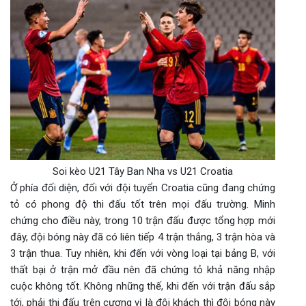
Soi kèo U21 Tây Ban Nha vs U21 Croatia
Ở phía đối diện, đối với đội tuyển Croatia cũng đang chứng
tỏ có phong độ thi đấu tốt trên mọi đấu trường. Minh
chứng cho điều này, trong 10 trận đấu được tổng hợp mới
đây, đội bóng này đã có liên tiếp 4 trận thắng, 3 trận hòa và
3 trận thua. Tuy nhiên, khi đến với vòng loại tại bảng B, với
thất bại ở trận mở đầu nên đã chứng tỏ khả năng nhập
cuộc không tốt. Không những thế, khi đến với trận đấu sắp
tới, phải thi đấu trên cương vị là đội khách thì đội bóng này