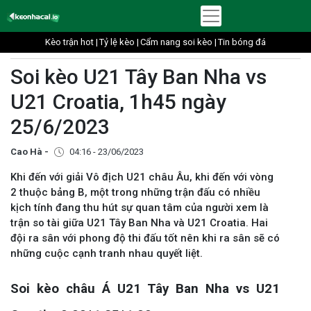
Kèo trận hot |
Tỷ lệ kèo |
Cẩm nang soi kèo |
Tin bóng đá
Soi kèo U21 Tây Ban Nha vs
U21 Croatia, 1h45 ngày
25/6/2023
Cao Hà -
04:16 - 23/06/2023
Khi đến với giải Vô địch U21 châu Âu, khi đến với vòng
2 thuộc bảng B, một trong những trận đấu có nhiều
kịch tính đang thu hút sự quan tâm của người xem là
trận so tài giữa U21 Tây Ban Nha và U21 Croatia. Hai
đội ra sân với phong độ thi đấu tốt nên khi ra sân sẽ có
những cuộc cạnh tranh nhau quyết liệt.
Soi kèo châu Á U21 Tây Ban Nha vs U21