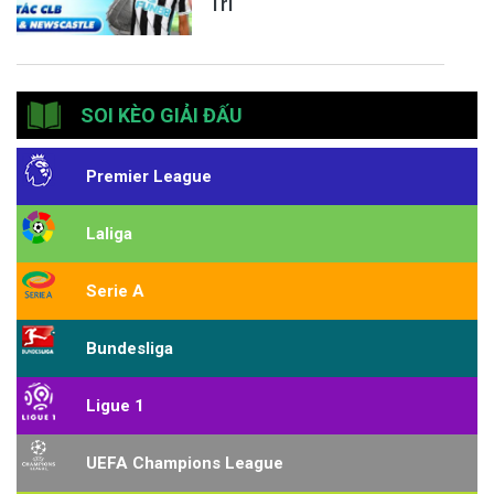
Trí
SOI KÈO GIẢI ĐẤU
Premier League
Laliga
Serie A
Bundesliga
Ligue 1
UEFA Champions League