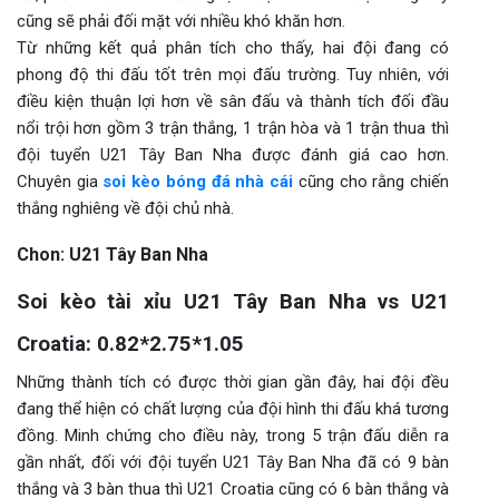
cũng sẽ phải đối mặt với nhiều khó khăn hơn.
Từ những kết quả phân tích cho thấy, hai đội đang có
phong độ thi đấu tốt trên mọi đấu trường. Tuy nhiên, với
điều kiện thuận lợi hơn về sân đấu và thành tích đối đầu
nổi trội hơn gồm 3 trận thắng, 1 trận hòa và 1 trận thua thì
đội tuyển U21 Tây Ban Nha được đánh giá cao hơn.
Chuyên gia
soi kèo bóng đá nhà cái
cũng cho rằng chiến
thắng nghiêng về đội chủ nhà.
Chon: U21 Tây Ban Nha
Soi kèo tài xỉu U21 Tây Ban Nha vs U21
Croatia: 0.82*2.75*1.05
Những thành tích có được thời gian gần đây, hai đội đều
đang thể hiện có chất lượng của đội hình thi đấu khá tương
đồng. Minh chứng cho điều này, trong 5 trận đấu diễn ra
gần nhất, đối với đội tuyển U21 Tây Ban Nha đã có 9 bàn
thắng và 3 bàn thua thì U21 Croatia cũng có 6 bàn thắng và