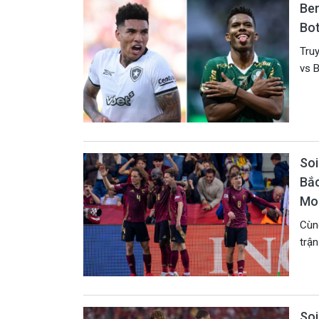
Ber
Bot
Tru
vs 
Soi
Bắc
Mo
Cùn
trận
Soi