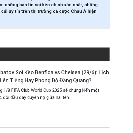
i những bản tin soi kèo chính xác nhất, những
 cái uy tín trên thị trường cá cược Châu Á hiện
batov Soi Kèo Benfica vs Chelsea (29/6): Lịch
 Lên Tiếng Hay Phong Độ Đăng Quang?
g 1/8 FIFA Club World Cup 2025 sẽ chứng kiến một
 đối đầu đầy duyên nợ giữa hai tên...