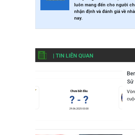
luôn mang đến cho người chơ
nhận định và đánh giá về nhà
nay.
| TIN LIÊN QUAN
Ber
Sử
Vòn
cuộc