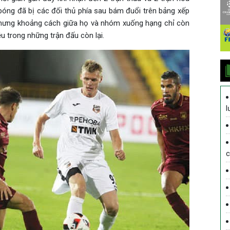
 bóng đã bị các đối thủ phía sau bám đuổi trên bảng xếp
g nhưng khoảng cách giữa họ và nhóm xuống hạng chỉ còn
u trong những trận đấu còn lại.
l