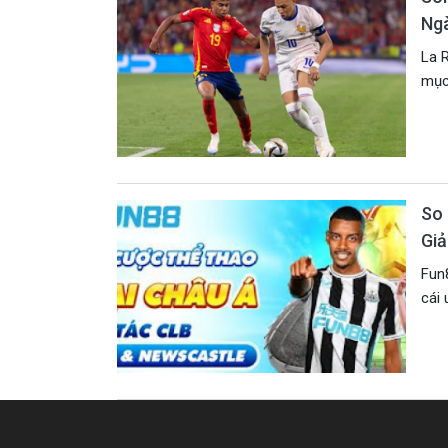
Ng
La 
mục 
So 
Giả
Fun
cái 