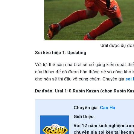
Ural được dự đoá
Soi kèo hiệp 1: Updating
Với lợi thế sân nhà Ural sẽ cố gắng kiểm soát thế
của Rubin để có được bàn thắng sẽ vô cùng khó 
cho nên sẽ thi đấu vô cùng chậm. Chuyên gia
soi
Dự đoán: Ural 1-0 Rubin Kazan (chọn Rubin Kaza
Chuyên gia:
Cao Hà
Giới thiệu:
Với 12 năm kinh nghiệm trong
chuyên gia soi kèo tại keon