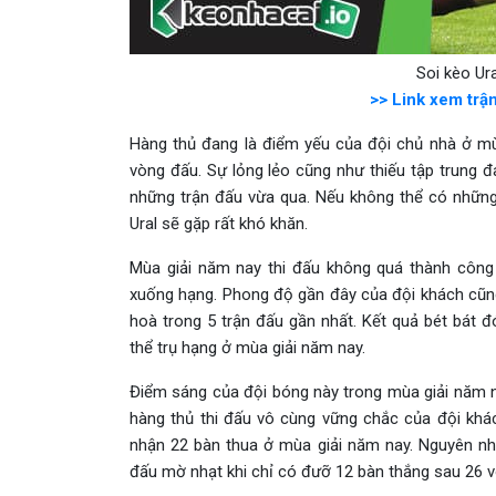
Soi kèo Ur
>> Link xem trậ
Hàng thủ đang là điểm yếu của đội chủ nhà ở mùa
vòng đấu. Sự lỏng lẻo cũng như thiếu tập trung đ
những trận đấu vừa qua. Nếu không thể có những b
Ural sẽ gặp rất khó khăn.
Mùa giải năm nay thi đấu không quá thành công
xuống hạng. Phong độ gần đây của đội khách cũng
hoà trong 5 trận đấu gần nhất. Kết quả bét bát đó
thể trụ hạng ở mùa giải năm nay.
Điểm sáng của đội bóng này trong mùa giải năm na
hàng thủ thi đấu vô cùng vững chắc của đội khá
nhận 22 bàn thua ở mùa giải năm nay. Nguyên nh
đấu mờ nhạt khi chỉ có đưỡ 12 bàn thắng sau 26 