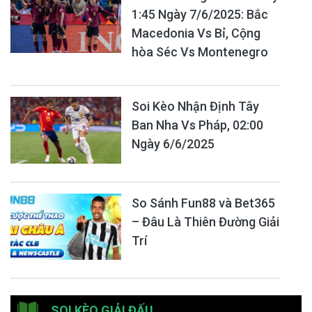
1:45 Ngày 7/6/2025: Bắc
Macedonia Vs Bỉ, Cộng
hòa Séc Vs Montenegro
Soi Kèo Nhận Định Tây
Ban Nha Vs Pháp, 02:00
Ngày 6/6/2025
So Sánh Fun88 và Bet365
– Đâu Là Thiên Đường Giải
Trí
SOI KÈO GIẢI ĐẤU