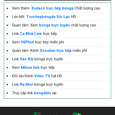
Xem thêm:
Xoilacz trực tiếp bóngá
Chất lượng cao.
Lên kết:
Tructiepbongda Xôi Lạc
HD.
Quan tâm: Xem
bóngá trực tuyến
chất lượng cao
Link
Ca Khia Live
trực tiếp.
Xem
90Phut
truc tiep miễn phí
Quan tâm: Kênh
Socolive trực tiếp
miễn phí
Link
Vào Rồi
bóngá trực tuyến
Xem
Mitom link
trực tiếp
Đối tác:Kênh
Vebo TV
full HD
Link
Ra Khơi
bóngá trực tuyến
Truy cập link
bongdalu
vip