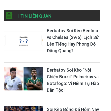
| TIN LIÊN QUAN
Berbatov Soi Kèo Benfica
vs Chelsea (29/6): Lịch Sử
Lên Tiếng Hay Phong Độ
Đăng Quang?
Berbatov Soi Kèo “Nội
Chiến Brazil” Palmeiras vs
Botafogo: Vì Niềm Tự Hào
Dân Tộc!
Soi Kèo Bóng Đá Hôm Nay