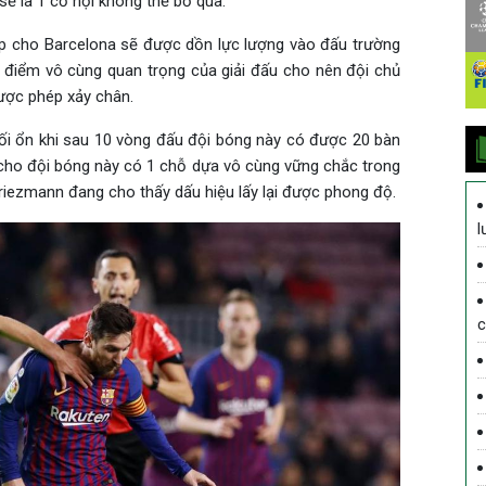
 sẽ là 1 cơ hội không thể bỏ qua.
p cho Barcelona sẽ được dồn lực lượng vào đấu trường
i điểm vô cùng quan trọng của giải đấu cho nên đội chủ
được phép xảy chân.
ối ổn khi sau 10 vòng đấu đội bóng này có được 20 bàn
 cho đội bóng này có 1 chỗ dựa vô cùng vững chắc trong
riezmann đang cho thấy dấu hiệu lấy lại được phong độ.
l