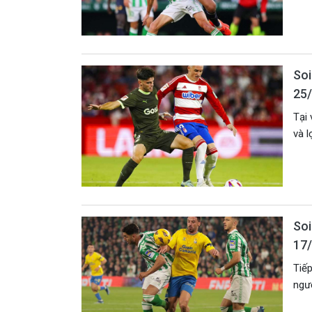
Soi
25
Tại 
và l
Soi
17
Tiếp
ngư