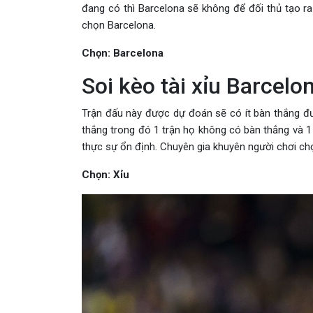
đang có thì Barcelona sẽ không để đối thủ tạo r
chọn Barcelona.
Chọn: Barcelona
Soi kèo tài xỉu Barcelo
Trận đấu này được dự đoán sẽ có ít bàn thắng đư
thắng trong đó 1 trận họ không có bàn thắng và 
thực sự ổn định. Chuyên gia khuyên người chơi chọ
Chọn: Xỉu