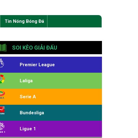
Tin Nóng Bóng Đá
SOI KÈO GIẢI ĐẤU
Premier League
Laliga
Serie A
Bundesliga
Ligue 1