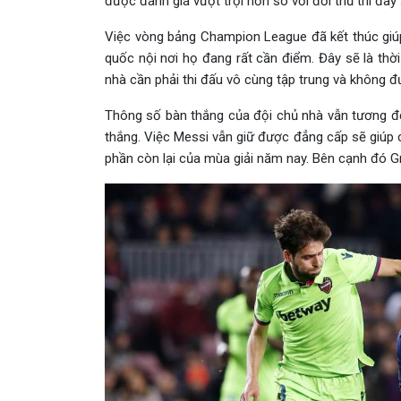
được đánh giá vượt trội hơn so với đối thủ thì đây
Việc vòng bảng Champion League đã kết thúc giú
quốc nội nơi họ đang rất cần điểm. Đây sẽ là thờ
nhà cần phải thi đấu vô cùng tập trung và không 
Thông số bàn thắng của đội chủ nhà vẫn tương đ
thắng. Việc Messi vẫn giữ được đẳng cấp sẽ giúp
phần còn lại của mùa giải năm nay. Bên cạnh đó G