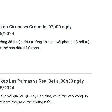
 kèo Girona vs Granada, 02h00 ngày
/5/2024
vòng 38 thuộc đấu trường La Liga, với phong độ nổi trội
ợi thế sân đấu thì Girona...
 kèo Las Palmas vs Real Betis, 00h30 ngày
/5/2024
 tục với giải VĐQG Tây Ban Nha, khi bước vào vòng 36,
ời hâm mộ sẽ được chứng kiến...