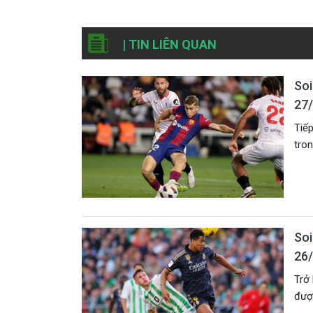
| TIN LIÊN QUAN
Soi
27
Tiếp
tron
Soi
26
Trở 
đượ