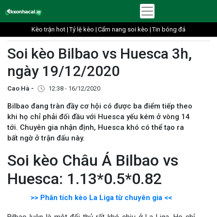
Kèo trận hot |
Tỷ lệ kèo |
Cẩm nang soi kèo |
Tin bóng đá
Soi kèo Bilbao vs Huesca 3h,
ngày 19/12/2020
Cao Hà -
12:38 - 16/12/2020
Bilbao đang tràn đầy cơ hội có được ba điểm tiếp theo
khi họ chỉ phải đối đầu với Huesca yếu kém ở vòng 14
tới. Chuyên gia nhận định, Huesca khó có thể tạo ra
bất ngờ ở trận đấu này.
Soi kèo Châu Á
Bilbao vs
Huesca: 1.13*0.5*0.82
>> Phân tích kèo La Liga từ chuyên gia <<