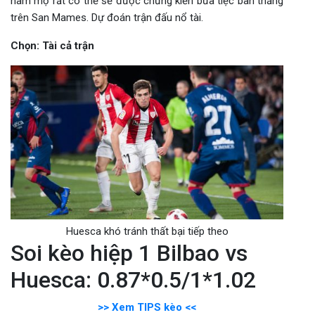
hâm mộ rất có thể sẽ được chứng kiến bữa tiệc bàn thắng
trên San Mames. Dự đoán trận đấu nổ tài.
Chọn: Tài cả trận
Huesca khó tránh thất bại tiếp theo
Soi kèo hiệp 1
Bilbao vs
Huesca: 0.87*0.5/1*1.02
>> Xem TIPS kèo <<