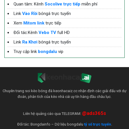
Quan tâm: Kênh
Socolive trực tiếp
miễn phí
Link
Vào Rồi
bóngá trực tuyến
Xem
Mitom link
trực tiếp
Đối tác:Kênh
Vebo TV
full HD
Link
Ra Khơi
bóngá trực tuyến
Truy cập link
bongdalu
vip
Chuyên trang soi kèo bóng đá keonhacaiz.cc nhận định các giải đấu với dự
đoán, phân tích của kèo nhà cái uy tín hàng đầu châu lục.
@ads365s
Liên hệ quảng cáo qua TELEGRAM:
Đối tác: Bongdainfo – Dữ liệu bongdalu
tỷ số trực tuyến
.