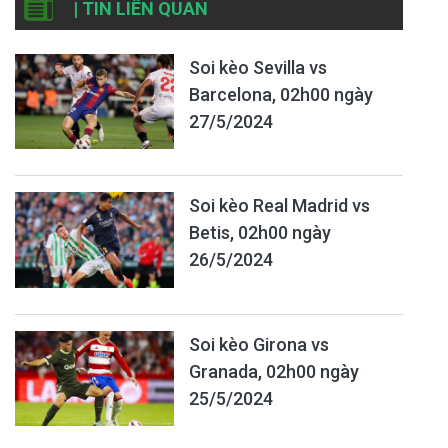
| TIN LIÊN QUAN
Soi kèo Sevilla vs
Barcelona, 02h00 ngày
27/5/2024
Soi kèo Real Madrid vs
Betis, 02h00 ngày
26/5/2024
Soi kèo Girona vs
Granada, 02h00 ngày
25/5/2024