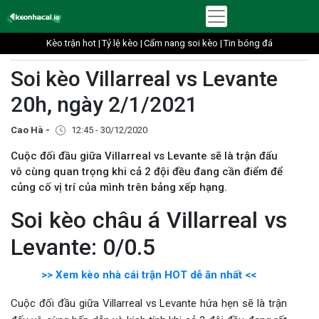
Kèo trận hot |
Tỷ lệ kèo |
Cẩm nang soi kèo |
Tin bóng đá
Soi kèo Villarreal vs Levante
20h, ngày 2/1/2021
Cao Hà -
12:45 - 30/12/2020
Cuộc đối đầu giữa Villarreal vs Levante sẽ là trận đấu
vô cùng quan trọng khi cả 2 đội đều đang cần điểm để
củng cố vị trí của mình trên bảng xếp hạng.
Soi kèo châu á Villarreal vs
Levante: 0/0.5
>> Xem kèo nhà cái trận HOT dễ ăn nhất <<
Cuộc đối đầu giữa Villarreal vs Levante hứa hẹn sẽ là trận