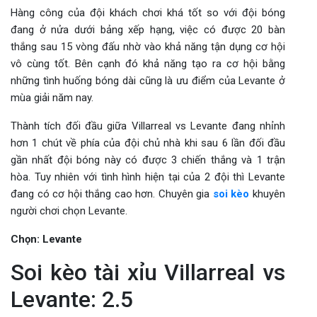
Hàng công của đội khách chơi khá tốt so với đội bóng
đang ở nửa dưới bảng xếp hạng, việc có được 20 bàn
thắng sau 15 vòng đấu nhờ vào khả năng tận dụng cơ hội
vô cùng tốt. Bên cạnh đó khả năng tạo ra cơ hội bằng
những tình huống bóng dài cũng là ưu điểm của Levante ở
mùa giải năm nay.
Thành tích đối đầu giữa Villarreal vs Levante đang nhỉnh
hơn 1 chút về phía của đội chủ nhà khi sau 6 lần đối đầu
gần nhất đội bóng này có được 3 chiến thắng và 1 trận
hòa. Tuy nhiên với tình hình hiện tại của 2 đội thì Levante
đang có cơ hội thắng cao hơn. Chuyên gia
soi kèo
khuyên
người chơi chọn Levante.
Chọn: Levante
Soi kèo tài xỉu Villarreal vs
Levante: 2.5