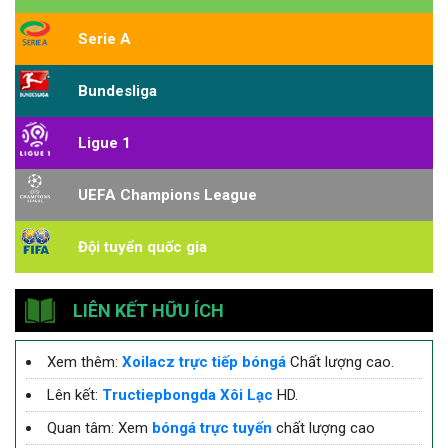
Serie A
Bundesliga
Ligue 1
UEFA Champions League
Đội tuyển quốc gia
LIÊN KẾT HỮU ÍCH
Xem thêm:
Xoilacz trực tiếp bóngá
Chất lượng cao.
Lên kết:
Tructiepbongda Xôi Lạc
HD.
Quan tâm: Xem
bóngá trực tuyến
chất lượng cao