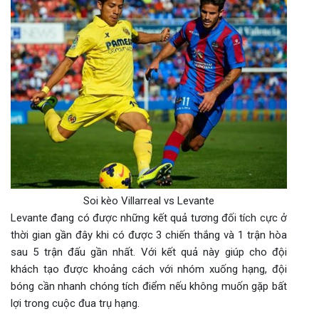
Soi kèo Villarreal vs Levante
Levante đang có được những kết quả tương đối tích cực ở
thời gian gần đây khi có được 3 chiến thắng và 1 trận hòa
sau 5 trận đấu gần nhất. Với kết quả này giúp cho đội
khách tạo được khoảng cách với nhóm xuống hạng, đội
bóng cần nhanh chóng tích điểm nếu không muốn gặp bất
lợi trong cuộc đua trụ hạng.