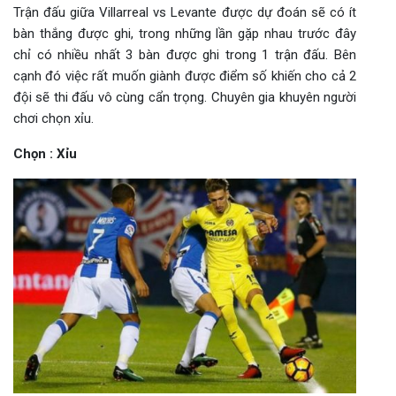
Trận đấu giữa Villarreal vs Levante được dự đoán sẽ có ít
bàn thắng được ghi, trong những lần gặp nhau trước đây
chỉ có nhiều nhất 3 bàn được ghi trong 1 trận đấu. Bên
cạnh đó việc rất muốn giành được điểm số khiến cho cả 2
đội sẽ thi đấu vô cùng cẩn trọng. Chuyên gia khuyên người
chơi chọn xỉu.
Chọn : Xỉu