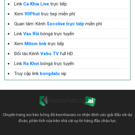
Link
Ca Khia Live
trực tiếp.
Xem
90Phut
truc tiep miễn phí
Quan tâm: Kênh
Socolive trực tiếp
miễn phí
Link
Vào Rồi
bóngá trực tuyến
Xem
Mitom link
trực tiếp
Đối tác:Kênh
Vebo TV
full HD
Link
Ra Khơi
bóngá trực tuyến
Truy cập link
bongdalu
vip
Chuyên trang soi kèo bóng đá keonhacaiz.cc nhận định các giải đấu với dự
đoán, phân tích của kèo nhà cái uy tín hàng đầu châu lục.