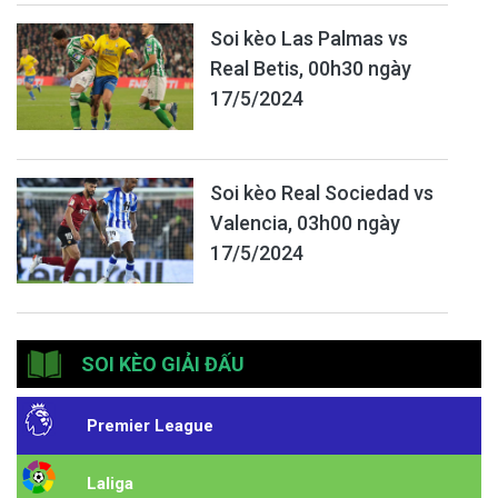
Soi kèo Las Palmas vs
Real Betis, 00h30 ngày
17/5/2024
Soi kèo Real Sociedad vs
Valencia, 03h00 ngày
17/5/2024
SOI KÈO GIẢI ĐẤU
Premier League
Laliga