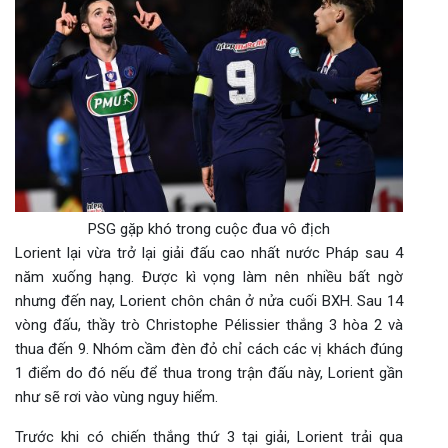
PSG gặp khó trong cuộc đua vô địch
Lorient lại vừa trở lại giải đấu cao nhất nước Pháp sau 4
năm xuống hạng. Được kì vọng làm nên nhiều bất ngờ
nhưng đến nay, Lorient chôn chân ở nửa cuối BXH. Sau 14
vòng đấu, thầy trò Christophe Pélissier thắng 3 hòa 2 và
thua đến 9. Nhóm cầm đèn đỏ chỉ cách các vị khách đúng
1 điểm do đó nếu để thua trong trận đấu này, Lorient gần
như sẽ rơi vào vùng nguy hiểm.
Trước khi có chiến thắng thứ 3 tại giải, Lorient trải qua