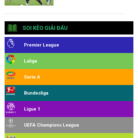
SOI KÈO GIẢI ĐẤU
Premier League
Laliga
Serie A
Bundesliga
Ligue 1
UEFA Champions League