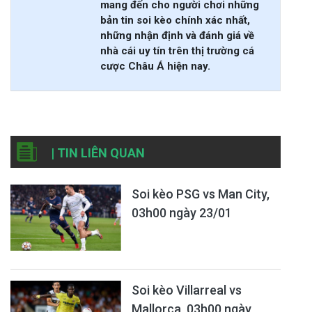
mang đến cho người chơi những
bản tin soi kèo chính xác nhất,
những nhận định và đánh giá về
nhà cái uy tín trên thị trường cá
cược Châu Á hiện nay.
| TIN LIÊN QUAN
Soi kèo PSG vs Man City,
03h00 ngày 23/01
Soi kèo Villarreal vs
Mallorca, 03h00 ngày