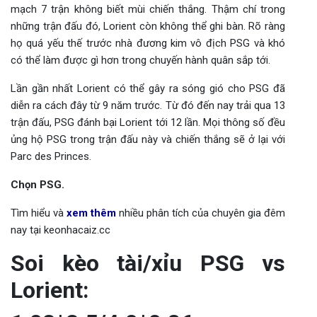
mạch 7 trận không biết mùi chiến thắng. Thậm chí trong
những trận đấu đó, Lorient còn không thể ghi bàn. Rõ ràng
họ quá yếu thế trước nhà đương kim vô địch PSG và khó
có thể làm được gì hơn trong chuyến hành quân sắp tới.
Lần gần nhất Lorient có thể gây ra sóng gió cho PSG đã
diễn ra cách đây từ 9 năm trước. Từ đó đến nay trải qua 13
trận đấu, PSG đánh bại Lorient tới 12 lần. Mọi thông số đều
ủng hộ PSG trong trận đấu này và chiến thắng sẽ ở lại với
Parc des Princes.
Chọn PSG.
Tìm hiểu và
xem thêm
nhiều phân tích của chuyên gia đêm
nay tại keonhacaiz.cc
Soi kèo tài/xỉu PSG vs
Lorient: