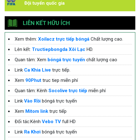
Đội tuyển quốc gia
LIÊN KẾT HỮU ÍCH
Xem thêm:
Xoilacz trực tiếp bóngá
Chất lượng cao.
Lên kết:
Tructiepbongda Xôi Lạc
HD.
Quan tâm: Xem
bóngá trực tuyến
chất lượng cao
Link
Ca Khia Live
trực tiếp.
Xem
90Phut
truc tiep miễn phí
Quan tâm: Kênh
Socolive trực tiếp
miễn phí
Link
Vào Rồi
bóngá trực tuyến
Xem
Mitom link
trực tiếp
Đối tác:Kênh
Vebo TV
full HD
Link
Ra Khơi
bóngá trực tuyến