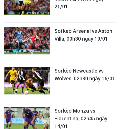
21/01
Soi kèo Arsenal vs Aston
Villa, 00h30 ngày 19/01
Soi kèo Newcastle vs
Wolves, 02h30 ngày 16/01
Soi kèo Monza vs
Fiorentina, 02h45 ngày
14/01