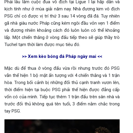
Phải lâu lắm cuộc đua vô địch tại Ligue I lại hấp dẫn và
kịch tính như ở mùa giải năm nay. Nhà đương kim vô địch
PSG chỉ có được vị trí thứ 3 sau 14 vòng đã đá. Tuy nhiên
gã nhà giàu nước Pháp cũng kém ngôi đầu vỏn vẹn 1 điểm
và đương nhiên khoảng cách đó luôn luôn có thể khoảng
lấp. Một chiến thắng ở vòng đấu tiếp theo sẽ giúp thầy trò
Tuchel tạm thời làm được mục tiêu đó.
>> Xem kèo bóng đá Pháp ngày mai <<
Mặc dù để thua ở vòng đấu vừa rồi nhưng trước đó PSG
vẫn thể hiện 1 bộ mặt ấn tượng với 4 chiến thắng và 1 trận
hòa. Trong bối cảnh bị những đối thủ cạnh tranh vươn lên,
thời điểm hiện tại buộc PSG phải thể hiện được đẳng cấp
vốn có của mình. Tiếp tục thêm 1 trận đấu trên sân nhà và
trước đối thủ không quá tên tuổi, 3 điểm nằm chắc trong
tay PSG.