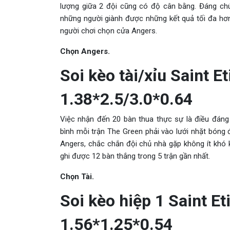
lượng giữa 2 đội cũng có độ cân bằng. Đáng chú 
những người giành được những kết quả tối đa hơ
người chơi chọn cửa Angers.
Chọn Angers.
Soi kèo tài/xỉu Saint E
1.38*2.5/3.0*0.64
Việc nhận đến 20 bàn thua thực sự là điều đáng
bình mỗi trận The Green phải vào lưới nhặt bóng 
Angers, chắc chắn đội chủ nhà gặp không ít khó 
ghi được 12 bàn thắng trong 5 trận gần nhất.
Chọn Tài.
Soi kèo hiệp 1 Saint E
1.56*1.25*0.54