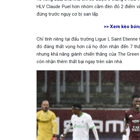
HLV Claude Puel hơn nhóm cầm đèn đỏ 2 điểm và 
đứng trước nguy cơ bị san lấp.
>> Xem kèo bóng
Chỉ tính riêng tại đấu trường Ligue I, Saint Etienne
đó đáng thất vọng hơn cả họ đón nhận đến 7 thất
nhưng khả năng giành chiến thắng của The Green
còn nhận thêm thất bại ngay trên sân nhà.