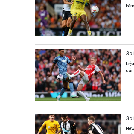
kém 
Soi
Liệu
đối 
Soi
New