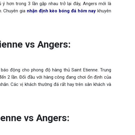
ý hơn trong 3 lần gặp nhau trở lại đây, Angers mới là
n. Chuyên gia
nhận định kèo bóng đá hôm nay
khuyên
tienne vs Angers:
 báo động cho phong độ hàng thủ Saint Etienne. Trung
đến 2 lần. Đối đầu với hàng công đang chơi ổn định của
khăn. Các vị khách thường đá rất hay trên sân khách và
tienne vs Angers: