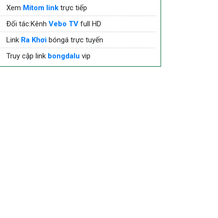
Xem
Mitom link
trực tiếp
Đối tác:Kênh
Vebo TV
full HD
Link
Ra Khơi
bóngá trực tuyến
Truy cập link
bongdalu
vip