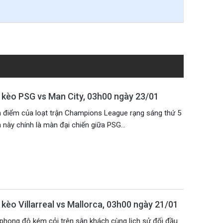
 kèo PSG vs Man City, 03h00 ngày 23/01
 điểm của loạt trận Champions League rạng sáng thứ 5
 này chính là màn đại chiến giữa PSG...
 kèo Villarreal vs Mallorca, 03h00 ngày 21/01
 phong độ kém cỏi trên sân khách cùng lịch sử đối đầu