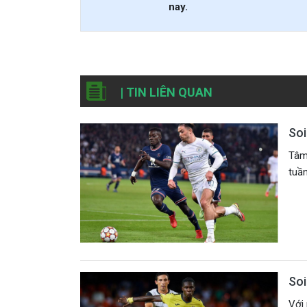
nay.
| TIN LIÊN QUAN
Soi
Tâm
tuần
Soi
Với