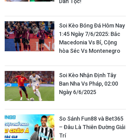
Dân Tộc!
Soi Kèo Bóng Đá Hôm Nay
1:45 Ngày 7/6/2025: Bắc
Macedonia Vs Bỉ, Cộng
hòa Séc Vs Montenegro
Soi Kèo Nhận Định Tây
Ban Nha Vs Pháp, 02:00
Ngày 6/6/2025
So Sánh Fun88 và Bet365
– Đâu Là Thiên Đường Giải
Trí