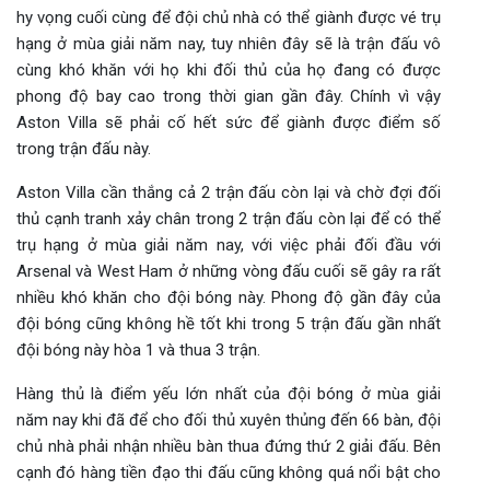
hy vọng cuối cùng để đội chủ nhà có thể giành được vé trụ
hạng ở mùa giải năm nay, tuy nhiên đây sẽ là trận đấu vô
cùng khó khăn với họ khi đối thủ của họ đang có được
phong độ bay cao trong thời gian gần đây. Chính vì vậy
Aston Villa sẽ phải cố hết sức để giành được điểm số
trong trận đấu này.
Aston Villa cần thắng cả 2 trận đấu còn lại và chờ đợi đối
thủ cạnh tranh xảy chân trong 2 trận đấu còn lại để có thể
trụ hạng ở mùa giải năm nay, với việc phải đối đầu với
Arsenal và West Ham ở những vòng đấu cuối sẽ gây ra rất
nhiều khó khăn cho đội bóng này. Phong độ gần đây của
đội bóng cũng không hề tốt khi trong 5 trận đấu gần nhất
đội bóng này hòa 1 và thua 3 trận.
Hàng thủ là điểm yếu lớn nhất của đội bóng ở mùa giải
năm nay khi đã để cho đối thủ xuyên thủng đến 66 bàn, đội
chủ nhà phải nhận nhiều bàn thua đứng thứ 2 giải đấu. Bên
cạnh đó hàng tiền đạo thi đấu cũng không quá nổi bật cho