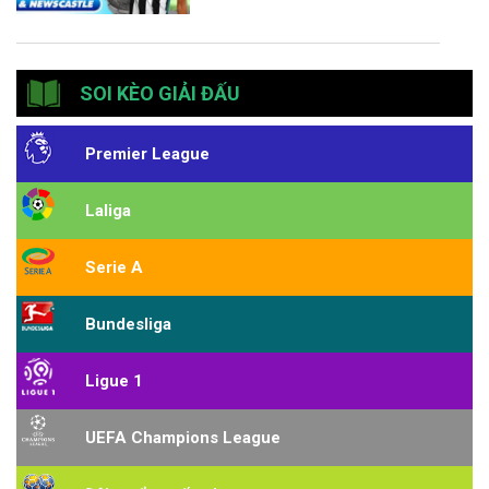
SOI KÈO GIẢI ĐẤU
Premier League
Laliga
Serie A
Bundesliga
Ligue 1
UEFA Champions League